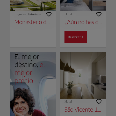
Lugares Históricos
Hotel
Monasterio de los Jerónimos
¿Aún no has decidido dónde alojarte?
Reservar
El mejor
destino,
el
mejor
precio
Hotel
São Vicente 1797 Apartments