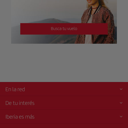
Busca tu vuelo
En la red
De tu interés
Iberia es más