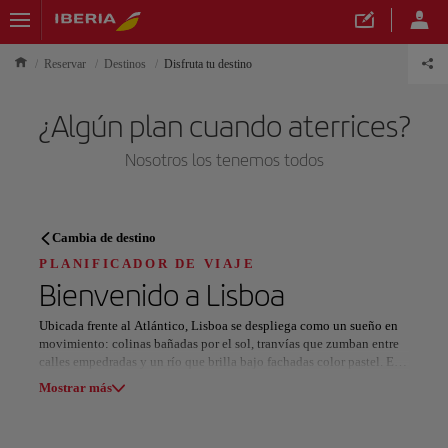
Reservar
Destinos
Disfruta tu destino
¿Algún plan cuando aterrices?
Nosotros los tenemos todos
PLANIFICADOR DE VIAJE
Cambia de destino
Descubre tu próximo destino
PLANIFICADOR DE VIAJE
Bienvenido a
Lisboa
Ubicada frente al Atlántico, Lisboa se despliega como un sueño en
movimiento: colinas bañadas por el sol, tranvías que zumban entre
calles empedradas y un río que brilla bajo fachadas color pastel. Es
Nuestros destinos
una ciudad donde las historias susurran y la música flota en el aire.
Mostrar lista
Mostrar más
Cada barrio marca un ritmo distinto: el alma antigua de Alfama, la
elegancia de Chiado y la energía vibrante de Bairro Alto. Entre
Todas las áreas
Europa
América del Sur
Norteaméri