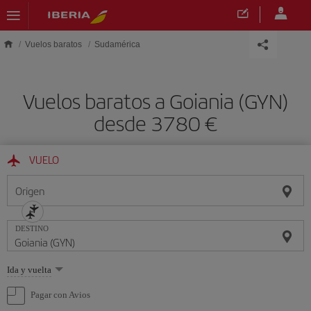
Saltar al contenido principal
Vuelos baratos
Sudamérica
Vuelos baratos a Goiania (GYN)
desde 3780 €
VUELO
Origen
DESTINO
Seleccione
Ida y vuelta
una
opción
Pagar con Avios