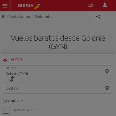
Saltar al contenido principal
Vuelos baratos
Sudamérica
Vuelos baratos desde Goiania
(GYN)
VUELO
ORIGEN
Destino
Seleccione
Ida y vuelta
una
opción
Pagar con Avios