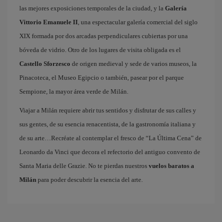
las mejores exposiciones temporales de la ciudad, y la
Galería
Vittorio Emanuele II
, una espectacular galería comercial del siglo
XIX formada por dos arcadas perpendiculares cubiertas por una
bóveda de vidrio. Otro de los lugares de visita obligada es el
Castello Sforzesco
de origen medieval y sede de varios museos, la
Pinacoteca, el Museo Egipcio o también, pasear por el parque
Sempione, la mayor área verde de Milán.
Viajar a Milán requiere abrir tus sentidos y disfrutar de sus calles y
sus gentes, de su esencia renacentista, de la gastronomía italiana y
de su arte…Recréate al contemplar el fresco de “La Última Cena” de
Leonardo da Vinci que decora el refectorio del antiguo convento de
Santa Maria delle Grazie. No te pierdas nuestros
vuelos baratos a
Milán
para poder descubrir la esencia del arte.