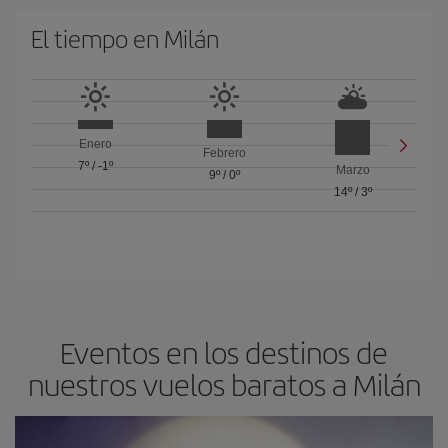
El tiempo en Milán
Enero
Febrero
7º
/
-1º
Marzo
9º
/
0º
14º
/
3º
Eventos en los destinos de
nuestros vuelos baratos a Milán