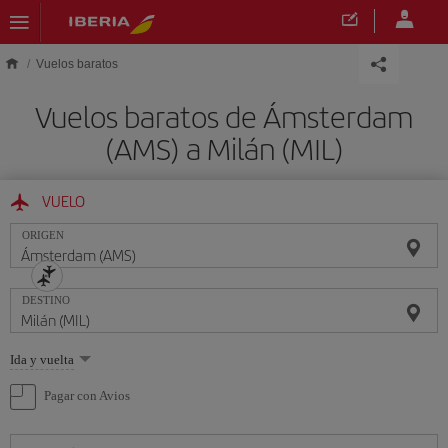
Saltar al contenido principal
Vuelos baratos
Vuelos baratos de Ámsterdam
(AMS) a Milán (MIL)
VUELO
ORIGEN
DESTINO
Seleccione
Ida y vuelta
una
opción
Pagar con Avios