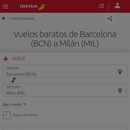
Saltar al contenido principal
Vuelos baratos
Vuelos baratos de Barcelona
(BCN) a Milán (MIL)
VUELO
ORIGEN
DESTINO
Seleccione
Ida y vuelta
una
opción
Pagar con Avios