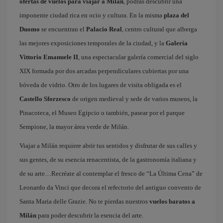
ofertas de vuelos para viajar a Milán
, podrás descubrir una
imponente ciudad rica en ocio y cultura. En la misma
plaza del
Duomo
se encuentran el
Palacio Real
, centro cultural que alberga
las mejores exposiciones temporales de la ciudad, y la
Galería
Vittorio Emanuele II
, una espectacular galería comercial del siglo
XIX formada por dos arcadas perpendiculares cubiertas por una
bóveda de vidrio. Otro de los lugares de visita obligada es el
Castello Sforzesco
de origen medieval y sede de varios museos, la
Pinacoteca, el Museo Egipcio o también, pasear por el parque
Sempione, la mayor área verde de Milán.
Viajar a Milán requiere abrir tus sentidos y disfrutar de sus calles y
sus gentes, de su esencia renacentista, de la gastronomía italiana y
de su arte…Recréate al contemplar el fresco de “La Última Cena” de
Leonardo da Vinci que decora el refectorio del antiguo convento de
Santa Maria delle Grazie. No te pierdas nuestros
vuelos baratos a
Milán
para poder descubrir la esencia del arte.