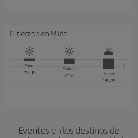
El tiempo en Milán
Enero
Febrero
7º
/
-1º
Marzo
9º
/
0º
14º
/
3º
Eventos en los destinos de