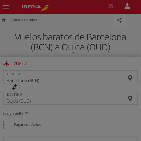
Saltar al contenido principal
Vuelos baratos
Vuelos baratos de Barcelona
(BCN) a Oujda (OUD)
VUELO
ORIGEN
DESTINO
Seleccione
Ida y vuelta
una
opción
Pagar con Avios