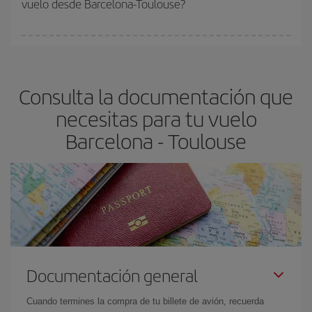
vuelo desde Barcelona-Toulouse?
y de que las tarifas más baratas (turista) estén disponibles o se
vayan agotando. Por eso, comprar con antelación es
fundamental
para conseguir
vuelos baratos a Barcelona-
En Iberia, tenemos distintas tarifas para garantizarte el mejor
Toulouse-dest
.
precio según tus necesidades de viaje. La tarifa básica, te
asegura el vuelo más barato.
Consulta la documentación que
necesitas para tu vuelo
Barcelona - Toulouse
Documentación general
Cuando termines la compra de tu billete de avión, recuerda