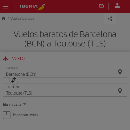
Saltar al contenido principal
Vuelos baratos
Vuelos baratos de Barcelona
(BCN) a Toulouse (TLS)
VUELO
ORIGEN
DESTINO
Seleccione
Ida y vuelta
una
opción
Pagar con Avios