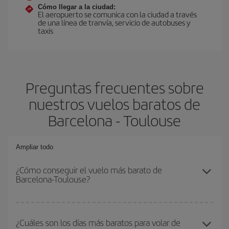
Cómo llegar a la ciudad:
El aeropuerto se comunica con la ciudad a través
de una línea de tranvía, servicio de autobuses y
taxis
Preguntas frecuentes sobre
nuestros vuelos baratos de
Barcelona - Toulouse
Ampliar todo
¿Cómo conseguir el vuelo más barato de
Barcelona-Toulouse?
Podrás ahorrar en tu billete de avión de Barcelona-Toulouse-dest y
conseguir el vuelo más barato si evitas temporadas altas,
¿Cuáles son los días más baratos para volar de