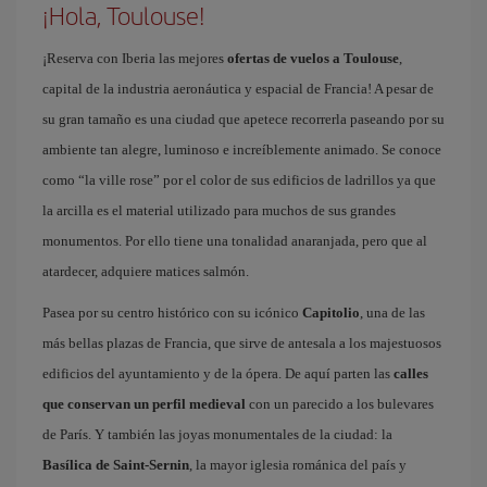
¡Hola, Toulouse!
¡Reserva con Iberia las mejores
ofertas de vuelos a Toulouse
,
capital de la industria aeronáutica y espacial de Francia! A pesar de
su gran tamaño es una ciudad que apetece recorrerla paseando por su
ambiente tan alegre, luminoso e increíblemente animado. Se conoce
como “la ville rose” por el color de sus edificios de ladrillos ya que
la arcilla es el material utilizado para muchos de sus grandes
monumentos. Por ello tiene una tonalidad anaranjada, pero que al
atardecer, adquiere matices salmón.
Pasea por su centro histórico con su icónico
Capitolio
, una de las
más bellas plazas de Francia, que sirve de antesala a los majestuosos
edificios del ayuntamiento y de la ópera. De aquí parten las
calles
que conservan un perfil medieval
con un parecido a los bulevares
de París. Y también las joyas monumentales de la ciudad: la
Basílica de Saint-Sernin
, la mayor iglesia románica del país y