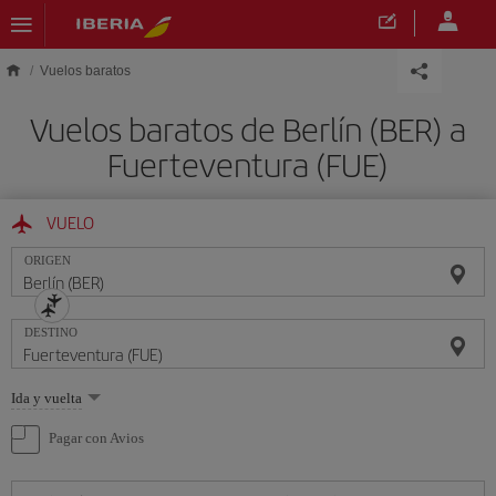
Saltar al contenido principal
Vuelos baratos
Vuelos baratos de Berlín (BER) a
Fuerteventura (FUE)
VUELO
ORIGEN
DESTINO
Seleccione
Ida y vuelta
una
opción
Pagar con Avios