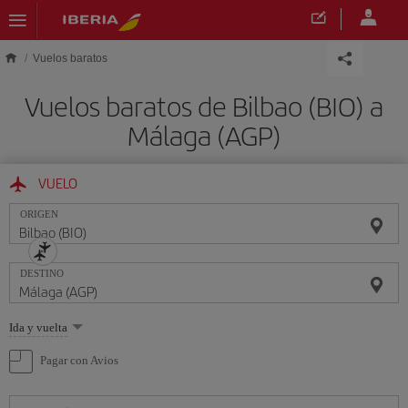
Saltar al contenido principal
Vuelos baratos
Vuelos baratos de Bilbao (BIO) a
Málaga (AGP)
VUELO
ORIGEN
DESTINO
Seleccione
Ida y vuelta
una
opción
Pagar con Avios