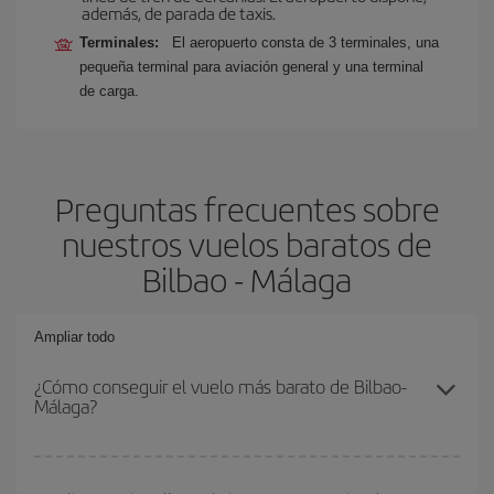
además, de parada de taxis.
Terminales:
El aeropuerto consta de 3 terminales, una
pequeña terminal para aviación general y una terminal
de carga.
Preguntas frecuentes sobre
nuestros vuelos baratos de
Bilbao - Málaga
Ampliar todo
¿Cómo conseguir el vuelo más barato de Bilbao-
Málaga?
Podrás ahorrar en tu billete de avión de Bilbao-Málaga-dest y
conseguir el vuelo más barato si evitas temporadas altas,