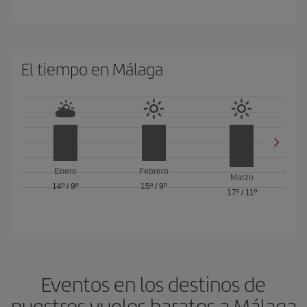
El tiempo en Málaga
Enero
Febrero
Marzo
14º
/
9º
15º
/
9º
17º
/
11º
Eventos en los destinos de
nuestros vuelos baratos a Málaga