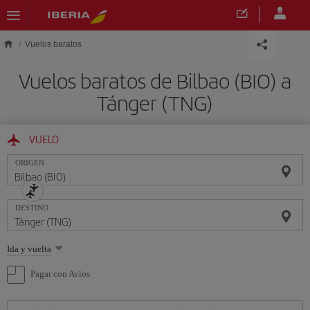
Saltar al contenido principal
Vuelos baratos
Vuelos baratos de Bilbao (BIO) a
Tánger (TNG)
VUELO
ORIGEN
DESTINO
Seleccione
Ida y vuelta
una
opción
Pagar con Avios