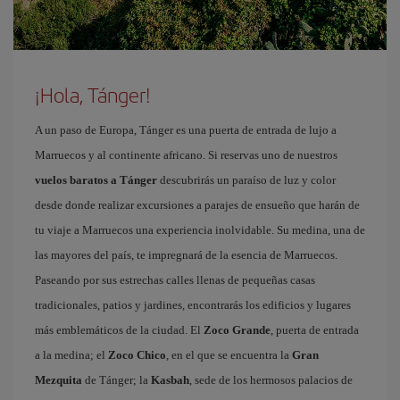
¡Hola, Tánger!
A un paso de Europa, Tánger es una puerta de entrada de lujo a
Marruecos y al continente africano. Si reservas uno de nuestros
vuelos baratos a Tánger
descubrirás un paraíso de luz y color
desde donde realizar excursiones a parajes de ensueño que harán de
tu viaje a Marruecos una experiencia inolvidable. Su medina, una de
las mayores del país, te impregnará de la esencia de Marruecos.
Paseando por sus estrechas calles llenas de pequeñas casas
tradicionales, patios y jardines, encontrarás los edificios y lugares
más emblemáticos de la ciudad. El
Zoco Grande
, puerta de entrada
a la medina; el
Zoco Chico
, en el que se encuentra la
Gran
Mezquita
de Tánger; la
Kasbah
, sede de los hermosos palacios de