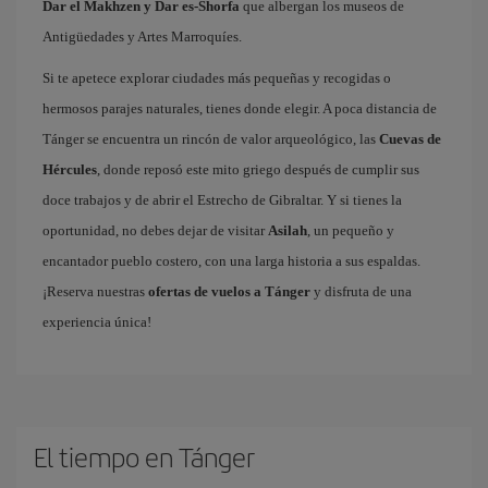
Dar el Makhzen y Dar es-Shorfa
que albergan los museos de
Antigüedades y Artes Marroquíes.
Si te apetece explorar ciudades más pequeñas y recogidas o
hermosos parajes naturales, tienes donde elegir. A poca distancia de
Tánger se encuentra un rincón de valor arqueológico, las
Cuevas de
Hércules
, donde reposó este mito griego después de cumplir sus
doce trabajos y de abrir el Estrecho de Gibraltar. Y si tienes la
oportunidad, no debes dejar de visitar
Asilah
, un pequeño y
encantador pueblo costero, con una larga historia a sus espaldas.
¡Reserva nuestras
ofertas de vuelos a Tánger
y disfruta de una
experiencia única!
El tiempo en Tánger