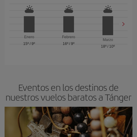
Enero
Febrero
Marzo
15º
/
9º
16º
/
9º
18º
/
10º
Eventos en los destinos de
nuestros vuelos baratos a Tánger