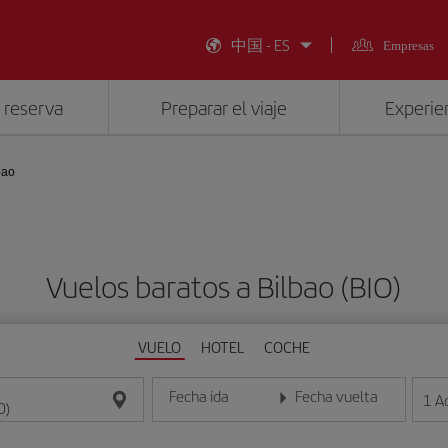
中国 - ES
Empresas
 reserva
Preparar el viaje
Experien
bao
Vuelos baratos a Bilbao (BIO)
VUELO
HOTEL
COCHE
Fecha ida
Fecha vuelta
1
A
Introduce la fecha en formato día/mes/año
Introduce la fecha en format