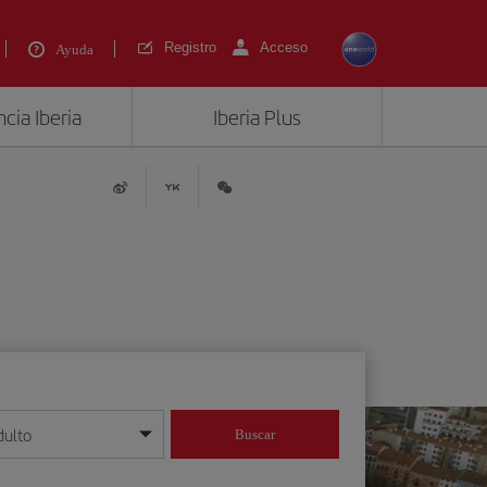
Registro
Acceso
Ayuda
cia Iberia
Iberia Plus
dulto
Buscar
o día/mes/año