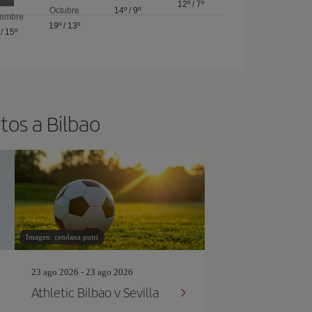
12º
/
7º
Octubre
14º
/
9º
iembre
19º
/
13º
/
15º
tos a Bilbao
Imagen: cendana putri
23 ago 2026 - 23 ago 2026
Athletic Bilbao v Sevilla