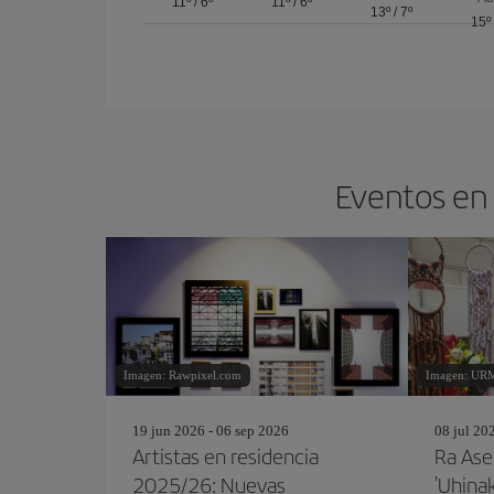
11º
/
6º
11º
/
6º
13º
/
7º
15º
Eventos en 
Imagen: Rawpixel.com
Imagen: UR
19 jun 2026 - 06 sep 2026
08 jul 20
Artistas en residencia
Ra Ase
2025/26: Nuevas
'Uhinak