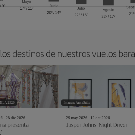
Mayo
/
9º
Junio
Sept
17º
/
11º
Julio
Agosto
20º
/
14º
21º
22º
/
16º
22º
/
17º
los destinos de nuestros vuelos bara
MILA 2320
Imagen: AnnaStills
26 - 28 dic 2026
29 may 2026 - 12 oct 2026
nsi presenta
Jasper Johns: Night Driver
'