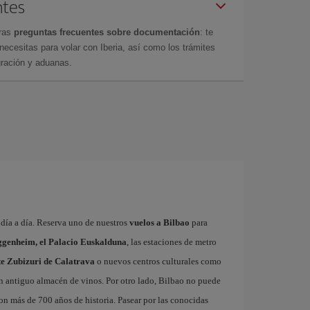
ntes
tras
preguntas frecuentes sobre documentación
: te
cesitas para volar con Iberia, así como los trámites
gración y aduanas.
a día a día. Reserva uno de nuestros
vuelos a Bilbao
para
genheim, el Palacio Euskalduna
, las estaciones de metro
nte Zubizuri de Calatrava
o nuevos centros culturales como
un antiguo almacén de vinos. Por otro lado, Bilbao no puede
con más de 700 años de historia. Pasear por las conocidas