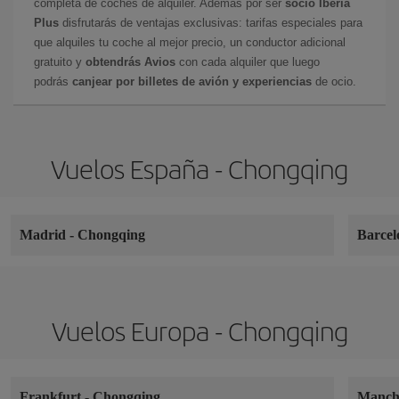
completa de coches de alquiler. Además por ser
socio Iberia
Plus
disfrutarás de ventajas exclusivas: tarifas especiales para
que alquiles tu coche al mejor precio, un conductor adicional
gratuito y
obtendrás Avios
con cada alquiler que luego
podrás
canjear por billetes de avión y experiencias
de ocio.
Vuelos España - Chongqing
Madrid
-
Chongqing
Barce
Vuelos Europa - Chongqing
Frankfurt
-
Chongqing
Manch