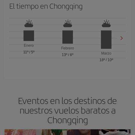
El tiempo en Chongqing
Enero
Febrero
11º
/
5º
Marzo
13º
/
6º
18º
/
10º
Eventos en los destinos de
nuestros vuelos baratos a
Chongqing