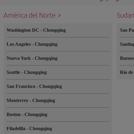
América del Norte
Sudam
Washington DC
-
Chongqing
Sao P
Los Angeles
-
Chongqing
Santia
Nueva York
-
Chongqing
Buenos
Seattle
-
Chongqing
Río de
San Francisco
-
Chongqing
Monterrey
-
Chongqing
Boston
-
Chongqing
Filadelfia
-
Chongqing