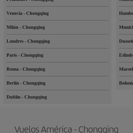
Venecia
-
Chongqing
Hamb
Milán
-
Chongqing
Muni
Londres
-
Chongqing
Dussel
París
-
Chongqing
Edimb
Roma
-
Chongqing
Marse
Berlín
-
Chongqing
Bolon
Dublín
-
Chongqing
Vuelos América - Chongqing