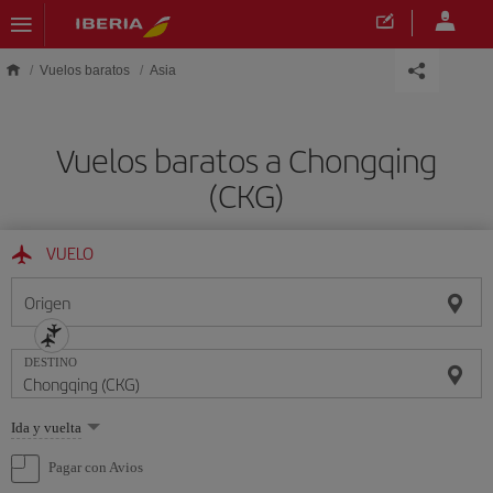
Saltar al contenido principal
Vuelos baratos
Asia
Vuelos baratos a Chongqing
(CKG)
VUELO
Origen
DESTINO
Seleccione
Ida y vuelta
una
opción
Pagar con Avios