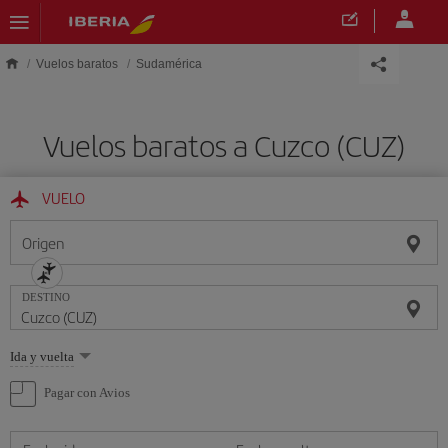
Saltar al contenido principal
Vuelos baratos
Sudamérica
Vuelos baratos a Cuzco (CUZ)
VUELO
Origen
DESTINO
Seleccione
Ida y vuelta
una
opción
Pagar con Avios