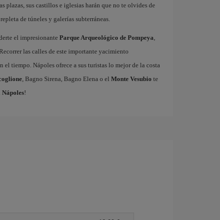
as plazas, sus castillos e iglesias harán que no te olvides de
repleta de túneles y galerías subterráneas.
derte el impresionante
Parque Arqueológico de Pompeya
,
Recorrer las calles de este importante yacimiento
 el tiempo. Nápoles ofrece a sus turistas lo mejor de la costa
coglione
, Bagno Sirena, Bagno Elena o el
Monte Vesubio
te
a Nápoles
!