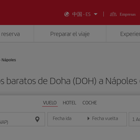
中国 - ES
Empresas
 reserva
Preparar el viaje
Experien
- Nápoles
s baratos de Doha (DOH) a Nápoles
VUELO
HOTEL
COCHE
Fecha ida
Fecha vuelta
1
A
Introduce la fecha en formato día/mes/año
Introduce la fecha en format