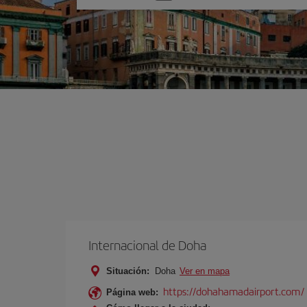
una
opción
Internacional de Doha
Situación:
Doha
Ver en mapa
https://dohahamadairport.com/
Página web: