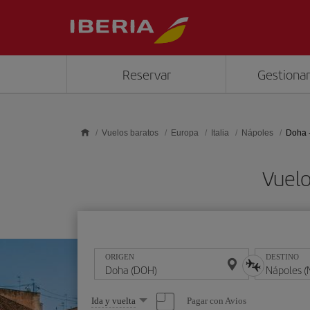
Saltar al contenido principal
Reservar
Gestionar
Vuelos baratos
Europa
Italia
Nápoles
Doha 
Vuelo
ORIGEN
DESTINO
Seleccione
Pagar con Avios
Ida y vuelta