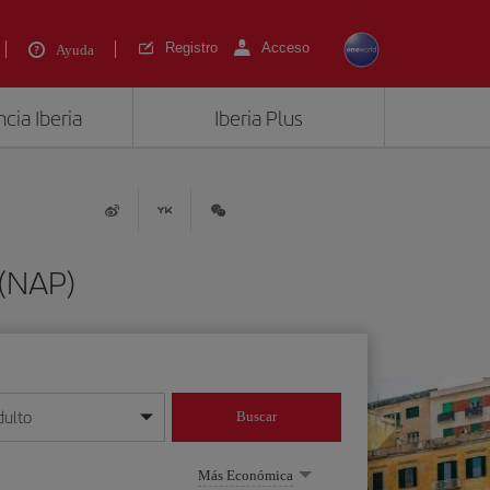
Registro
Acceso
Ayuda
cia Iberia
Iberia Plus
 (NAP)
dulto
Buscar
o día/mes/año
Más Económica