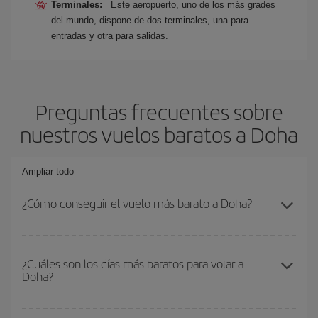
Terminales:
Este aeropuerto, uno de los más grades
del mundo, dispone de dos terminales, una para
entradas y otra para salidas.
Preguntas frecuentes sobre
nuestros vuelos baratos a Doha
Ampliar todo
¿Cómo conseguir el vuelo más barato a Doha?
Podrás ahorrar en tu billete de avión y conseguir el vuelo más
barato si evitas temporadas altas, compras con antelación y
¿Cuáles son los días más baratos para volar a
Doha?
puedes ser flexible con las fechas y horarios de ida y vuelta.
Además, si no tienes decidido un destino concreto para tu viaje,
mira nuestras ofertas y déjate inspirar: seguro que encuentras el
Para saber qué días te saldrá más económico volar, solo tienes