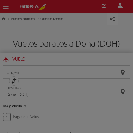
Saltar al contenido principal
Vuelos baratos
Oriente Medio
Vuelos baratos a Doha (DOH)
VUELO
Origen
DESTINO
Seleccione
Ida y vuelta
una
opción
Pagar con Avios