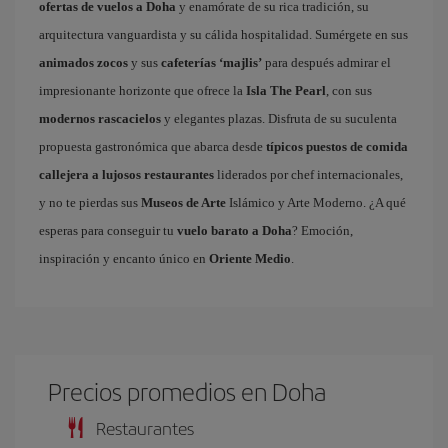
ofertas de vuelos a Doha
y enamórate de su rica tradición, su
arquitectura vanguardista y su cálida hospitalidad. Sumérgete en sus
animados zocos
y sus
cafeterías ‘majlis’
para después admirar el
impresionante horizonte que ofrece la
Isla The Pearl
, con sus
modernos rascacielos
y elegantes plazas. Disfruta de su suculenta
propuesta gastronómica que abarca desde
típicos puestos de comida
callejera a lujosos restaurantes
liderados por chef internacionales,
y no te pierdas sus
Museos de Arte
Islámico y Arte Moderno. ¿A qué
esperas para conseguir tu
vuelo barato a Doha
? Emoción,
inspiración y encanto único en
Oriente Medio
.
Precios promedios en Doha
Restaurantes