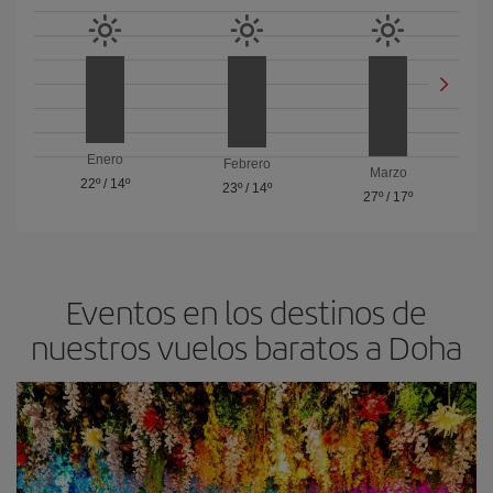
Enero
Febrero
Marzo
22º
/
14º
23º
/
14º
27º
/
17º
Eventos en los destinos de
nuestros vuelos baratos a Doha