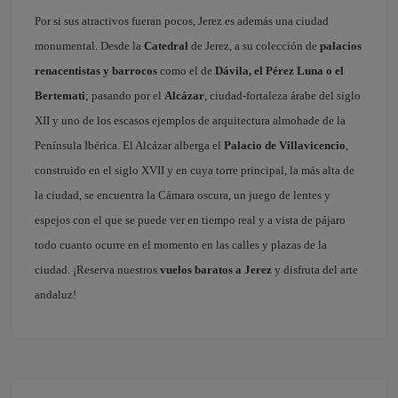
Por si sus atractivos fueran pocos, Jerez es además una ciudad
monumental. Desde la
Catedral
de Jerez, a su colección de
palacios
renacentistas y barrocos
como el de
Dávila, el Pérez Luna o el
Bertemati
; pasando por el
Alcázar
, ciudad-fortaleza árabe del siglo
XII y uno de los escasos ejemplos de arquitectura almohade de la
Península Ibérica. El Alcázar alberga el
Palacio de Villavicencio
,
construido en el siglo XVII y en cuya torre principal, la más alta de
la ciudad, se encuentra la Cámara oscura, un juego de lentes y
espejos con el que se puede ver en tiempo real y a vista de pájaro
todo cuanto ocurre en el momento en las calles y plazas de la
ciudad. ¡Reserva nuestros
vuelos baratos a Jerez
y disfruta del arte
andaluz!