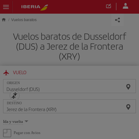
Saltar al contenido principal
Vuelos baratos
Vuelos baratos de Dusseldorf
(DUS) a Jerez de la Frontera
(XRY)
VUELO
ORIGEN
DESTINO
Seleccione
Ida y vuelta
una
opción
Pagar con Avios