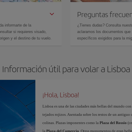
Preguntas frecue
da informarte de la
¿Tienes dudas? Consulta nues
sultar si requieres visado,
aclaramos los documentos que ne
rigen y el destino de tu vuelo.
específicos exigidos para la mi
Información útil para volar a Lisboa
¡Hola, Lisboa!
Lisboa es una de las ciudades más bellas del mundo con
tejados rojizos. Asentada sobre los restos de un antiguo
colinas. Plazas imponentes como la
Plaza del Rossío
(ce
la
Plaza del Comercio
. Otros monumentos de gran belle