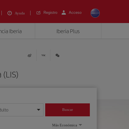
Registro
Acceso
Ayuda
cia Iberia
Iberia Plus
 (LIS)
dulto
Buscar
o día/mes/año
Más Económica