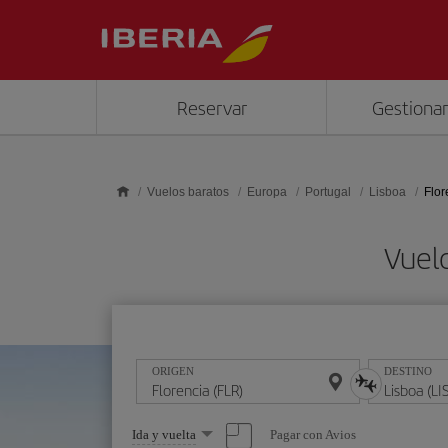
Saltar al contenido principal
Reservar
Gestionar
Vuelos baratos
Europa
Portugal
Lisboa
Flor
Vuelo
ORIGEN
DESTINO
Seleccione
Pagar con Avios
Ida y vuelta