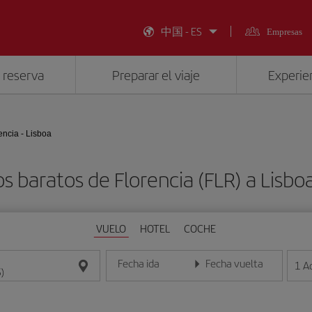
中国 - ES
Empresas
 reserva
Preparar el viaje
Experien
encia - Lisboa
s baratos de Florencia (FLR) a Lisboa
VUELO
HOTEL
COCHE
Fecha ida
Fecha vuelta
1
A
Introduce la fecha en formato día/mes/año
Introduce la fecha en format