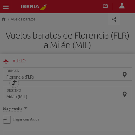
Saltar al contenido principal
Vuelos baratos
Vuelos baratos de Florencia (FLR)
a Milán (MIL)
VUELO
ORIGEN
DESTINO
Seleccione
Ida y vuelta
una
opción
Pagar con Avios