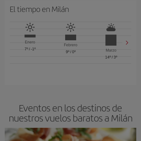
El tiempo en Milán
Enero
Febrero
7º
/
-1º
Marzo
9º
/
0º
14º
/
3º
Eventos en los destinos de
nuestros vuelos baratos a Milán