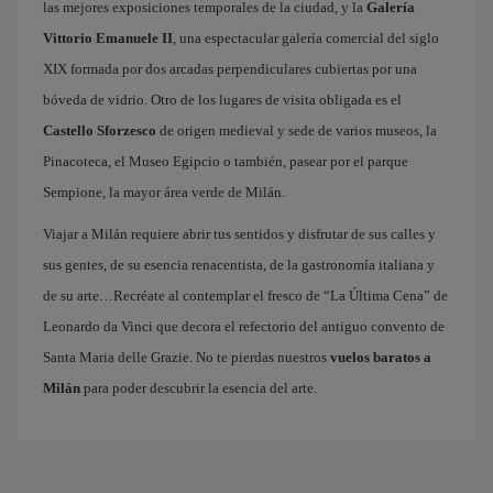
las mejores exposiciones temporales de la ciudad, y la
Galería
Vittorio Emanuele II
, una espectacular galería comercial del siglo
XIX formada por dos arcadas perpendiculares cubiertas por una
bóveda de vidrio. Otro de los lugares de visita obligada es el
Castello Sforzesco
de origen medieval y sede de varios museos, la
Pinacoteca, el Museo Egipcio o también, pasear por el parque
Sempione, la mayor área verde de Milán.
Viajar a Milán requiere abrir tus sentidos y disfrutar de sus calles y
sus gentes, de su esencia renacentista, de la gastronomía italiana y
de su arte…Recréate al contemplar el fresco de “La Última Cena” de
Leonardo da Vinci que decora el refectorio del antiguo convento de
Santa Maria delle Grazie. No te pierdas nuestros
vuelos baratos a
Milán
para poder descubrir la esencia del arte.