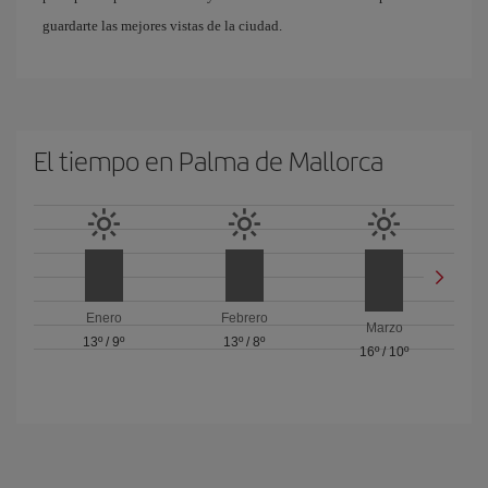
guardarte las mejores vistas de la ciudad.
El tiempo en Palma de Mallorca
Enero
Febrero
Marzo
13º
/
9º
13º
/
8º
16º
/
10º