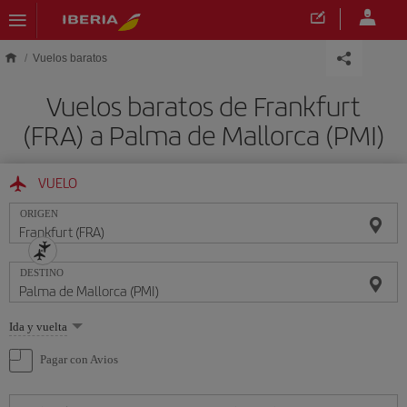
Saltar al contenido principal
Vuelos baratos
Vuelos baratos de Frankfurt
(FRA) a Palma de Mallorca (PMI)
VUELO
ORIGEN
DESTINO
Seleccione
Ida y vuelta
una
opción
Pagar con Avios