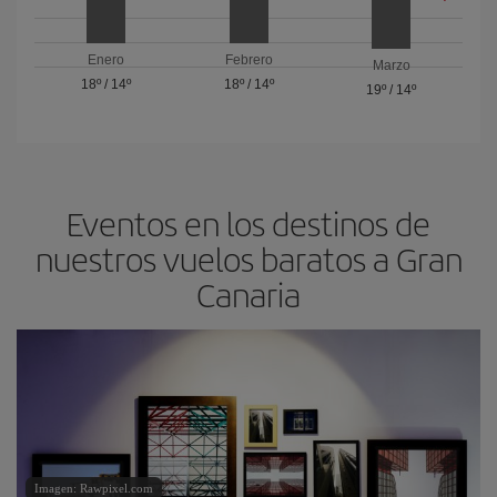
Enero
Febrero
Marzo
18º
/
14º
18º
/
14º
19º
/
14º
Eventos en los destinos de
nuestros vuelos baratos a Gran
Canaria
Imagen: Rawpixel.com