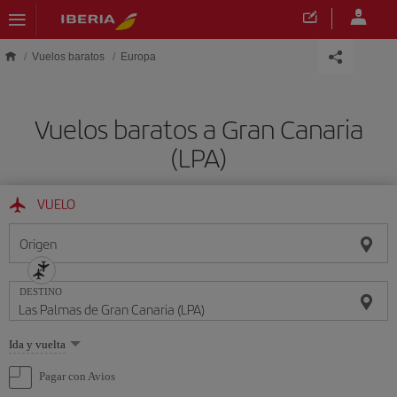
Saltar al contenido principal
Vuelos baratos
Europa
Vuelos baratos a Gran Canaria
(LPA)
VUELO
Origen
DESTINO
Seleccione
Ida y vuelta
una
opción
Pagar con Avios