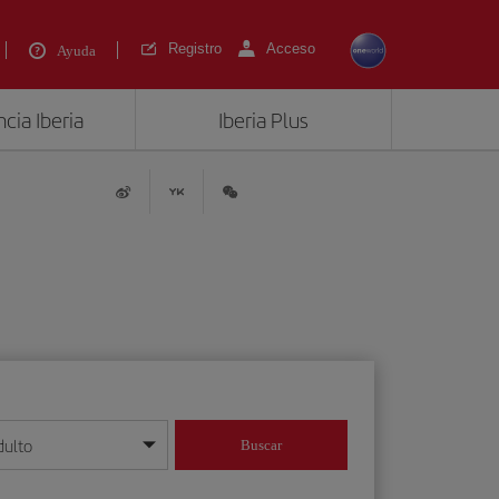
Registro
Acceso
Ayuda
cia Iberia
Iberia Plus
dulto
Buscar
o día/mes/año