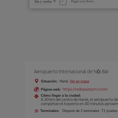
Seleccione
Pagar con Avios
Ida y vuelta
una
opción
Aeropuerto Internacional de Nội Bài
Situación:
Hanói
Ver en mapa
https://noibaiairport.vn/en
Página web:
Cómo llegar a la ciudad:
A 30 km del centro de Hanói, el aeropuerto di
completan el trayecto en 40 minutos aproxima
Terminales:
Dispone de 2 terminales: T1 (vuelos 