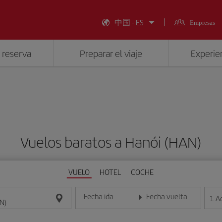
中国 - ES
Empresas
 reserva
Preparar el viaje
Experien
Vuelos baratos a Hanói (HAN)
VUELO
HOTEL
COCHE
Fecha ida
Fecha vuelta
1
A
Introduce la fecha en formato día/mes/año
Introduce la fecha en format