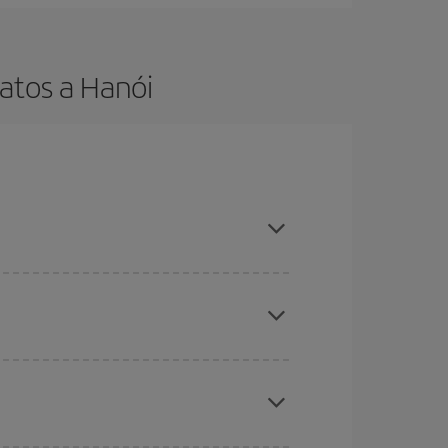
atos a Hanói
es ser flexible con las fechas y horarios de ida y
cuentras el vuelo más barato.
ratos
. Dinos desde dónde vuelas, a dónde
ra días cercanos
, tanto de ida como de vuelta,
gunos
horarios
puede que te hagan ahorrar aún