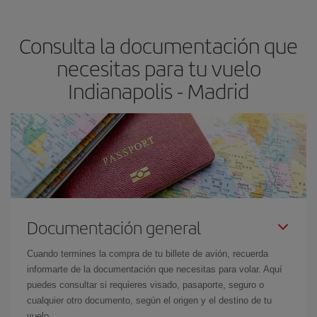
claves para encontrar los mejores precios son
anticiparte y ser
flexible.
Lo normal es que
cuanto antes
reserves tus billetes de
Consulta la documentación que
avión más baratos te saldrán. Además, si buscas los vuelos con
las fechas y los horarios del viaje un poco abiertos, podrás
elegir
necesitas para tu vuelo
el precio más barato.
Indianapolis - Madrid
Documentación general
Cuando termines la compra de tu billete de avión, recuerda
informarte de la documentación que necesitas para volar. Aquí
puedes consultar si requieres visado, pasaporte, seguro o
cualquier otro documento, según el origen y el destino de tu
vuelo.