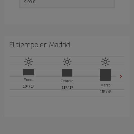
9,00 €
El tiempo en Madrid
Enero
Febrero
Marzo
10º
/
1º
11º
/
1º
15º
/
4º