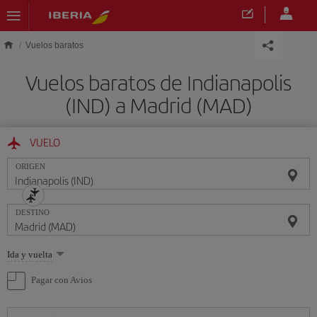
Saltar al contenido principal
Vuelos baratos
Vuelos baratos de Indianapolis
(IND) a Madrid (MAD)
VUELO
ORIGEN
DESTINO
Seleccione
Ida y vuelta
una
opción
Pagar con Avios