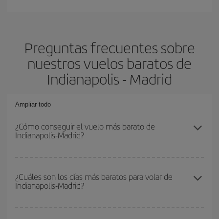
Preguntas frecuentes sobre
nuestros vuelos baratos de
Indianapolis - Madrid
Ampliar todo
¿Cómo conseguir el vuelo más barato de
Indianapolis-Madrid?
Podrás ahorrar en tu billete de avión de Indianapolis-Madrid-dest y
conseguir el vuelo más barato si evitas temporadas altas,
¿Cuáles son los días más baratos para volar de
Indianapolis-Madrid?
compras con antelación y puedes ser flexible con las fechas y
horarios de ida y vuelta.
Para saber qué días te saldrá más económico volar, solo tienes