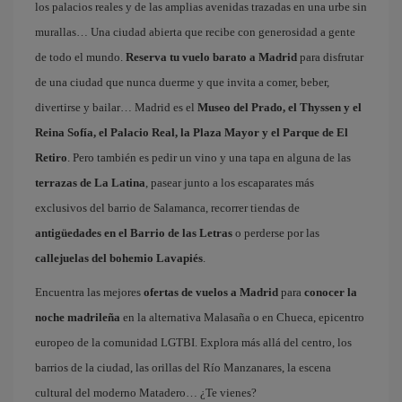
los palacios reales y de las amplias avenidas trazadas en una urbe sin
murallas… Una ciudad abierta que recibe con generosidad a gente
de todo el mundo.
Reserva tu vuelo barato a Madrid
para disfrutar
de una ciudad que nunca duerme y que invita a comer, beber,
divertirse y bailar… Madrid es el
Museo del Prado, el Thyssen y el
Reina Sofía, el Palacio Real, la Plaza Mayor y el Parque de El
Retiro
. Pero también es pedir un vino y una tapa en alguna de las
terrazas de La Latina
, pasear junto a los escaparates más
exclusivos del barrio de Salamanca, recorrer tiendas de
antigüedades en el Barrio de las Letras
o perderse por las
callejuelas del bohemio Lavapiés
.
Encuentra las mejores
ofertas de vuelos a Madrid
para
conocer la
noche madrileña
en la alternativa Malasaña o en Chueca, epicentro
europeo de la comunidad LGTBI. Explora más allá del centro, los
barrios de la ciudad, las orillas del Río Manzanares, la escena
cultural del moderno Matadero… ¿Te vienes?