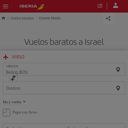
Saltar al contenido principal
Vuelos baratos
Oriente Medio
Vuelos baratos a Israel
VUELO
ORIGEN
Destino
Seleccione
Ida y vuelta
una
opción
Pagar con Avios