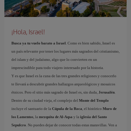
¡Hola, Israel!
Busca ya tu vuelo barato a Israel
. Como es bien sabido, Israel es
un país relevante por tener los lugares más sagrados del cristianismo,
del islam y del judaísmo, algo que lo convierten en un
imprescindible para todo viajero interesado por la historia.
Y es que Israel es la cuna de las tres grandes religiones y conocerlo
te llevará a descubrir grandes hallazgos arqueológicos y mosaicos
étnicos. Pero el sitio más sagrado de Israel es, sin duda,
Jerusalén
.
Dentro de su ciudad vieja, el complejo del
Monte del Templo
incluye el santuario de la
Cúpula de la Roca
, el histórico
Muro de
los Lamentos
, la
mezquita de Al-Aqsa
y la
iglesia del Santo
Sepulcro
. No puedes dejar de conocer todas estas maravillas. Ven a