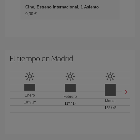
Cine, Estreno Internacional, 1 Asiento
9,00 €
El tiempo en Madrid
Enero
Febrero
Marzo
10º
/
1º
11º
/
1º
15º
/
4º