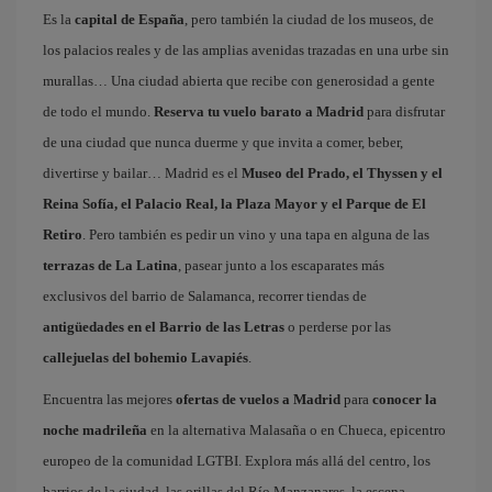
Es la
capital de España
, pero también la ciudad de los museos, de
los palacios reales y de las amplias avenidas trazadas en una urbe sin
murallas… Una ciudad abierta que recibe con generosidad a gente
de todo el mundo.
Reserva tu vuelo barato a Madrid
para disfrutar
de una ciudad que nunca duerme y que invita a comer, beber,
divertirse y bailar… Madrid es el
Museo del Prado, el Thyssen y el
Reina Sofía, el Palacio Real, la Plaza Mayor y el Parque de El
Retiro
. Pero también es pedir un vino y una tapa en alguna de las
terrazas de La Latina
, pasear junto a los escaparates más
exclusivos del barrio de Salamanca, recorrer tiendas de
antigüedades en el Barrio de las Letras
o perderse por las
callejuelas del bohemio Lavapiés
.
Encuentra las mejores
ofertas de vuelos a Madrid
para
conocer la
noche madrileña
en la alternativa Malasaña o en Chueca, epicentro
europeo de la comunidad LGTBI. Explora más allá del centro, los
barrios de la ciudad, las orillas del Río Manzanares, la escena