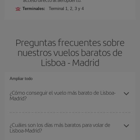
Terminales:
Terminal 1, 2, 3 y 4
Preguntas frecuentes sobre
nuestros vuelos baratos de
Lisboa - Madrid
Ampliar todo
¿Cómo conseguir el vuelo más barato de Lisboa-
Madrid?
Podrás ahorrar en tu billete de avión de Lisboa-Madrid-dest y
conseguir el vuelo más barato si evitas temporadas altas,
¿Cuáles son los días más baratos para volar de
Lisboa-Madrid?
compras con antelación y puedes ser flexible con las fechas y
horarios de ida y vuelta.