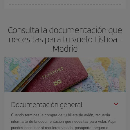
Cualquier día de la semana puedes encontrar vuelos baratos. Las
claves para encontrar los mejores precios son
anticiparte y ser
flexible.
Lo normal es que
cuanto antes
reserves tus billetes de
Consulta la documentación que
avión más baratos te saldrán. Además, si buscas los vuelos con
las fechas y los horarios del viaje un poco abiertos, podrás
elegir
necesitas para tu vuelo Lisboa -
el precio más barato.
Madrid
Documentación general
Cuando termines la compra de tu billete de avión, recuerda
informarte de la documentación que necesitas para volar. Aquí
puedes consultar si requieres visado, pasaporte, seguro o