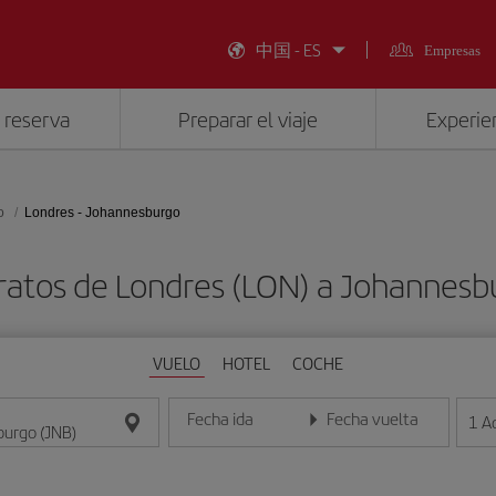
中国 - ES
Empresas
 reserva
Preparar el viaje
Experien
o
Londres - Johannesburgo
ratos de Londres (LON) a Johannesb
VUELO
HOTEL
COCHE
Fecha ida
Fecha vuelta
1
A
Introduce la fecha en formato día/mes/año
Introduce la fecha en format