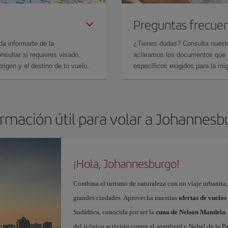
Preguntas frecue
da informarte de la
¿Tienes dudas? Consulta nues
sultar si requieres visado,
aclaramos los documentos que ne
rigen y el destino de tu vuelo.
específicos exigidos para la mi
ormación útil para volar a Johannesb
¡Hola, Johannesburgo!
Combina el turismo de naturaleza con un viaje urbanita, 
grandes ciudades. Aprovecha nuestras
ofertas de vuelo
Sudáfrica, conocida por ser la
cuna de Nelson Mandela
del icónico activista contra el apartheid y Nobel de la P