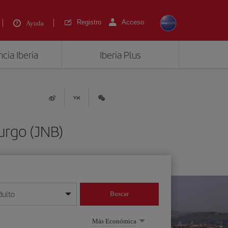
Registro
Acceso
Ayuda
cia Iberia
Iberia Plus
urgo (JNB)
dulto
Buscar
o día/mes/año
Más Económica