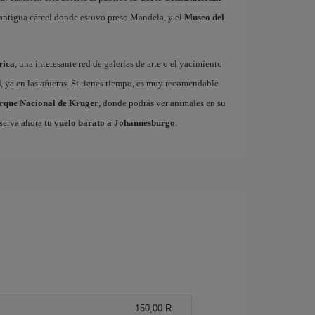
la antigua cárcel donde estuvo preso Mandela, y el
Museo del
rica
, una interesante red de galerías de arte o el yacimiento
d
, ya en las afueras. Si tienes tiempo, es muy recomendable
rque Nacional de Kruger
, donde podrás ver animales en su
eserva ahora tu
vuelo barato a Johannesburgo
.
150,00 R