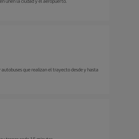
ren unen la ciudad y el aeropuerto.
y autobuses que realizan el trayecto desde y hasta
Hay trenes cada 15 minutos.