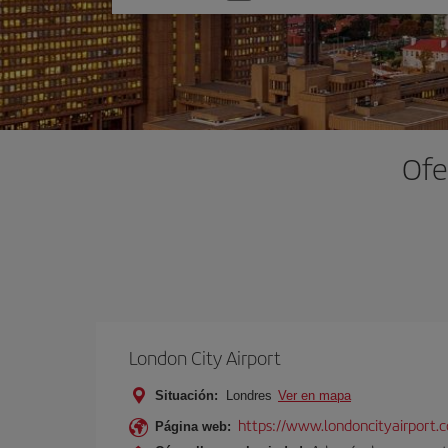
una
opción
Ofe
London City Airport
Situación:
Londres
Ver en mapa
https://www.londoncityairport.
Página web: