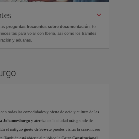
ntes
tras
preguntas frecuentes sobre documentación
: te
cesitas para volar con Iberia, así como los trámites
gración y aduanas.
urgo
con todas las comodidades y oferta de ocio y cultura de las
s a Johannesburgo
y aterriza en la ciudad más grande de
. En el antiguo
gueto de Soweto
puedes visitar la casa-museo
az. También está abierta al público la
Corte Constitucional