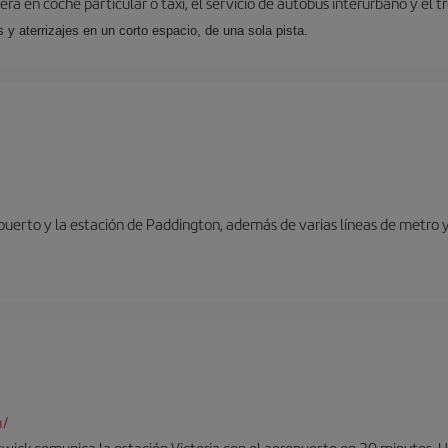
ra en coche particular o taxi, el servicio de autobús interurbano y el t
y aterrizajes en un corto espacio, de una sola pista.
opuerto y la estación de Paddington, además de varias líneas de metro 
m/
twick comunica la estación Victoria con el aeropuerto en 30 minutos. 