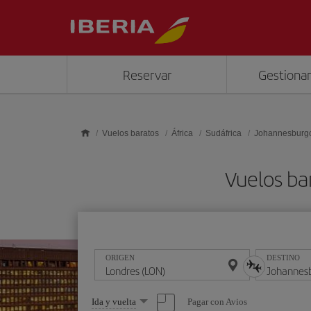
Saltar al contenido principal
Reservar
Gestionar
Vuelos baratos
África
Sudáfrica
Johannesburg
Vuelos ba
ORIGEN
DESTINO
Seleccione
Pagar con Avios
Ida y vuelta