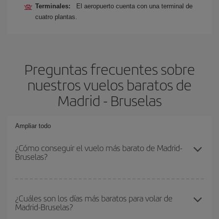
Terminales:
El aeropuerto cuenta con una terminal de
cuatro plantas.
Preguntas frecuentes sobre
nuestros vuelos baratos de
Madrid - Bruselas
Ampliar todo
¿Cómo conseguir el vuelo más barato de Madrid-
Bruselas?
Podrás ahorrar en tu billete de avión de Madrid-Bruselas-dest y
conseguir el vuelo más barato si evitas temporadas altas,
¿Cuáles son los días más baratos para volar de
Madrid-Bruselas?
compras con antelación y puedes ser flexible con las fechas y
horarios de ida y vuelta.