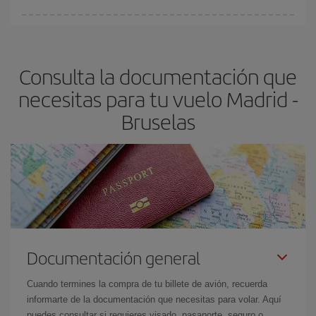
fundamental
para conseguir
vuelos baratos a Madrid-Bruselas-
En Iberia, tenemos distintas tarifas para garantizarte el mejor
dest
.
precio según tus necesidades de viaje. La tarifa básica, te
asegura el vuelo más barato.
Consulta la documentación que
necesitas para tu vuelo Madrid -
Bruselas
Documentación general
Cuando termines la compra de tu billete de avión, recuerda
informarte de la documentación que necesitas para volar. Aquí
puedes consultar si requieres visado, pasaporte, seguro o