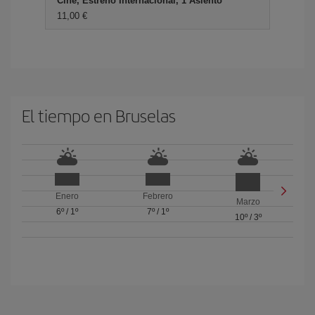
Cine, Estreno Internacional, 1 Asiento
11,00 €
El tiempo en Bruselas
Enero
Febrero
Marzo
6º
/
1º
7º
/
1º
10º
/
3º