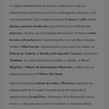
La capital administrativa de Europa; tradicional y a la vez
ultramoderna; burocrática y a la vez extravagante; eurócrata y a la
vez multicultural. Una ciudad con cientos de
bares y cafés
, bellas
plazas y palacios medievales
que conviven con edificios
art
nouveau
e incluso con el hormigón más reciente. Si buscas
vuelos
baratos a Bruselas
para viajar en familia, no te pierdas el parque
temático
Mini Europe
. Imprescindibles para todas las edades: el
Palacio de Justicia
, la
Basílica del Sagrado Corazón
y el icónico
Atómium
. La oferta museística es amplia y variada: el Museo
Magritte
, el
Museo de Instrumentos Musicales
y, sobre todo, la
original propuesta del
Museo del Cómic
.
Aprovecha nuestras
ofertas de vuelos a Bruselas
y apúntate un
indispensable de la ciudad: sentarte en un rinconcito de la
impresionante
Grand Place
, Patrimonio de la Humanidad por la
Unesco, y degustar una ración de mejillones o de patatas fritas