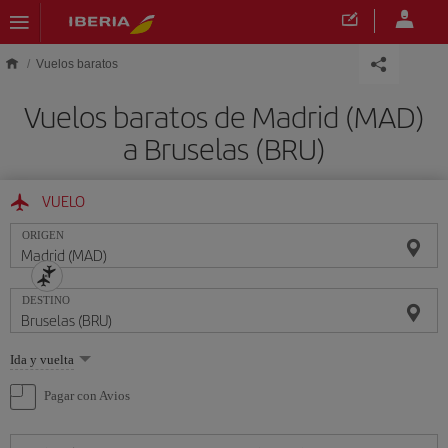
Saltar al contenido principal
Vuelos baratos
Vuelos baratos de Madrid (MAD)
a Bruselas (BRU)
VUELO
ORIGEN
DESTINO
Seleccione
Ida y vuelta
una
opción
Pagar con Avios