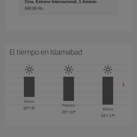
Cine, Estreno Internacional, 1 Asiento
660,00 Rs.
El tiempo en Islamabad
Enero
Febrero
22º
/
9º
Marzo
25º
/
12º
31º
/
17º