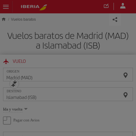
Saltar al contenido principal
Vuelos baratos
Vuelos baratos de Madrid (MAD)
a Islamabad (ISB)
VUELO
ORIGEN
DESTINO
Seleccione
Ida y vuelta
una
opción
Pagar con Avios