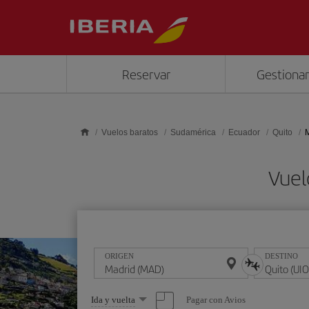
Saltar al contenido principal
Reservar
Gestionar
Vuelos baratos
Sudamérica
Ecuador
Quito
M
Vuel
ORIGEN
DESTINO
Seleccione
Pagar con Avios
Ida y vuelta