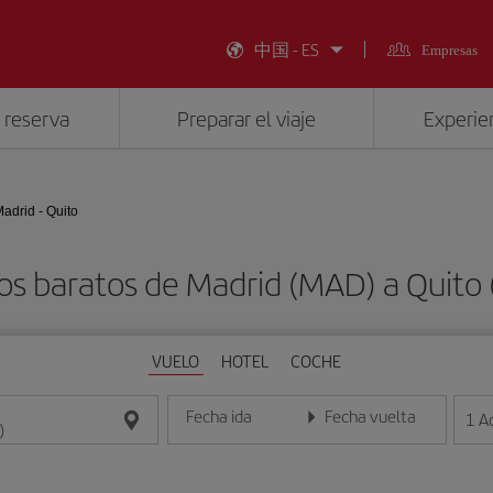
中国 - ES
Empresas
 reserva
Preparar el viaje
Experien
adrid - Quito
os baratos de Madrid (MAD) a Quito 
VUELO
HOTEL
COCHE
Fecha ida
Fecha vuelta
1
A
Introduce la fecha en formato día/mes/año
Introduce la fecha en format