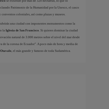
órico
se extiende por más de 320 hectáreas, lo que lo
eclarado Patrimonio de la Humanidad por la Unesco, el casco
 y conventos coloniales, así como plazas y museos.
cubrirás una ciudad con imponentes monumentos como la
 o la
Iglesia de San Francisco
. Si quieres dominar la ciudad
elevación natural de 3.000 metros sobre el nivel del mar desde
oya de la corona de Ecuador”. A poco más de hora y media de
 Otavalo
, el más grande y famoso de toda Sudamérica.