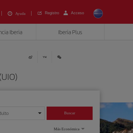
Registro
Acceso
Ayuda
cia Iberia
Iberia Plus
(UIO)
dulto
Buscar
o día/mes/año
Más Económica