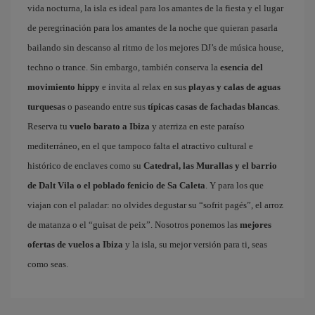
vida nocturna, la isla es ideal para los amantes de la fiesta y el lugar
de peregrinación para los amantes de la noche que quieran pasarla
bailando sin descanso al ritmo de los mejores DJ’s de música house,
techno o trance. Sin embargo, también conserva la
esencia del
movimiento hippy
e invita al relax en sus
playas y calas de aguas
turquesas
o paseando entre sus
típicas casas de fachadas blancas
.
Reserva tu
vuelo barato a Ibiza
y aterriza en este paraíso
mediterráneo, en el que tampoco falta el atractivo cultural e
histórico de enclaves como su
Catedral, las Murallas y el barrio
de Dalt Vila o el poblado fenicio de Sa Caleta
. Y para los que
viajan con el paladar: no olvides degustar su “sofrit pagés”, el arroz
de matanza o el “guisat de peix”. Nosotros ponemos las
mejores
ofertas de vuelos a Ibiza
y la isla, su mejor versión para ti, seas
como seas.