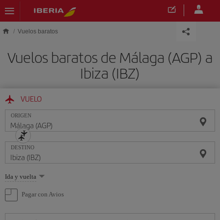
Saltar al contenido principal
Vuelos baratos
Vuelos baratos de Málaga (AGP) a
Ibiza (IBZ)
VUELO
ORIGEN
DESTINO
Seleccione
Ida y vuelta
una
opción
Pagar con Avios