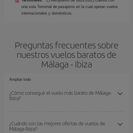
Terminales:
El Aeropuerto de Ibiza (IBZ) cuenta con
una sola Terminal de pasajeros en la cual operan vuelos
internacionales y domésticos.
Preguntas frecuentes sobre
nuestros vuelos baratos de
Málaga - Ibiza
Ampliar todo
¿Cómo conseguir el vuelo más barato de Málaga-
Ibiza?
Podrás ahorrar en tu billete de avión de Málaga-Ibiza-dest y
conseguir el vuelo más barato si evitas temporadas altas,
¿Cuándo son las mejores ofertas de vuelos de
Málaga-Ibiza?
compras con antelación y puedes ser flexible con las fechas y