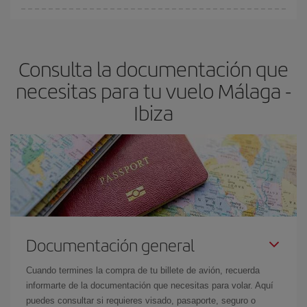
Cualquier día de la semana puedes encontrar vuelos baratos. Las
claves para encontrar los mejores precios son
anticiparte y ser
flexible.
Lo normal es que
cuanto antes
reserves tus billetes de
Consulta la documentación que
avión más baratos te saldrán. Además, si buscas los vuelos con
las fechas y los horarios del viaje un poco abiertos, podrás
elegir
necesitas para tu vuelo Málaga -
el precio más barato.
Ibiza
Documentación general
Cuando termines la compra de tu billete de avión, recuerda
informarte de la documentación que necesitas para volar. Aquí
puedes consultar si requieres visado, pasaporte, seguro o