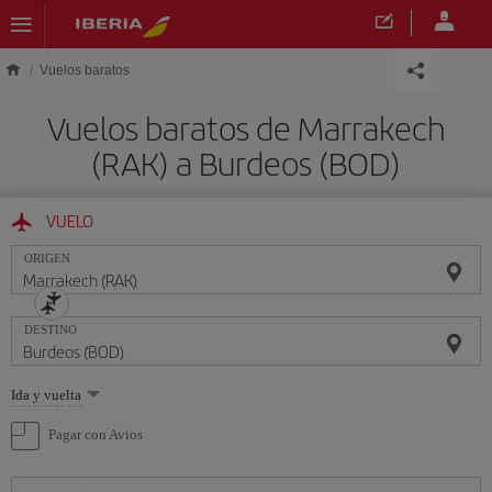
Saltar al contenido principal
Vuelos baratos
Vuelos baratos de Marrakech
(RAK) a Burdeos (BOD)
VUELO
ORIGEN
DESTINO
Seleccione
Ida y vuelta
una
opción
Pagar con Avios