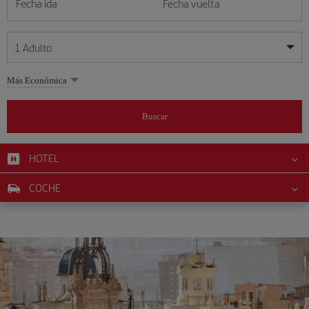
Fecha ida
Fecha vuelta
1
Adulto
Mis fechas son flexibles
Mis fechas son flexibles
Más Económica
1
+
Adulto
agosto
agosto
2026
2026
Más de 11 años
Buscar
Lunes
Lunes
Martes
Martes
Miércoles
Miércoles
Jueves
Jueves
Viernes
Viernes
Sábado
Sábado
Domingo
Domingo
L
L
M
M
X
X
J
J
V
V
S
S
D
D
0
+
Niño
De 2 a 11 años
HOTEL
1
1
2
2
3
3
4
4
5
5
6
6
7
7
8
8
9
9
0
+
Bebé
COCHE
10
10
11
11
12
12
13
13
14
14
15
15
16
16
Menos de 2 años
17
17
18
18
19
19
20
20
21
21
22
22
23
23
24
24
25
25
26
26
27
27
28
28
29
29
30
30
31
31