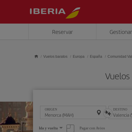
Saltar al contenido principal
Reservar
Gestionar
Vuelos baratos
Europa
España
Comunidad Va
Vuelos
ORIGEN
DESTINO
Seleccione
Pagar con Avios
Ida y vuelta