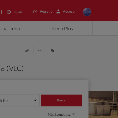
Registro
Acceso
Ayuda
cia Iberia
Iberia Plus
a (VLC)
dulto
Buscar
o día/mes/año
Más Económica