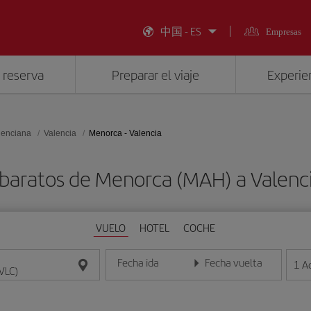
中国 - ES
Empresas
 reserva
Preparar el viaje
Experien
lenciana
Valencia
Menorca - Valencia
 baratos de Menorca (MAH) a Valenci
VUELO
HOTEL
COCHE
Fecha ida
Fecha vuelta
1
A
Introduce la fecha en formato día/mes/año
Introduce la fecha en format