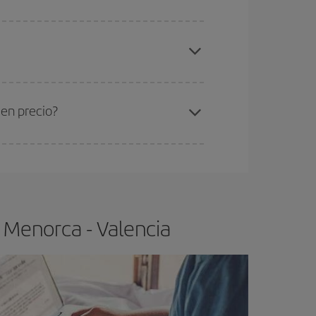
elo y de que las tarifas más baratas (turista)
norca-Valencia-dest
.
ra el vuelo más barato.
uen precio?
ser flexible.
Lo normal es que
cuanto antes
 poco abiertos, podrás
elegir el precio más
 Menorca - Valencia