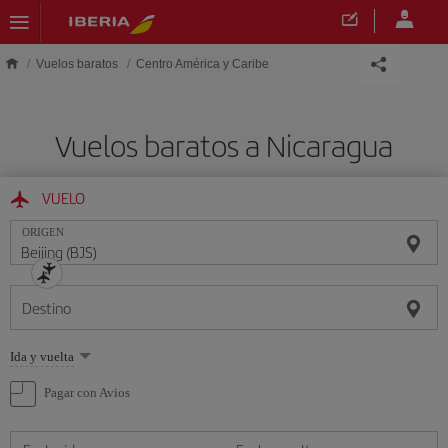
Saltar al contenido principal
Vuelos baratos
Centro América y Caribe
Vuelos baratos a Nicaragua
VUELO
ORIGEN
Destino
Seleccione
Ida y vuelta
una
opción
Pagar con Avios