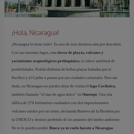
¡Hola, Nicaragua!
¡Nicaragua lo tiene todo!. Es uno de esos destinos aún por descubrir.
Con sus enormes lagos, esta
tierra de playas, volcanes y
yacimientos arqueológicos prehispánico
, te ofrece multitud de
posibilidades. Podrás disfrutar de bellas playas bañadas por el
Pacífico y el Caribe o pasear por sus ciudades coloniales. Pero sin
duda, en Nicaragua no puedes dejar de visitar el
lago Cocibolca
,
también llamado “el mar de agua dulce” en
Ometepe
. Una isla
idílica de 276 kilómetros cuadrados con dos impresionantes
volcanes unidos por un istmo, declarada Reserva de la Biosfera por
la UNESCO y destino preferido de los amantes del medio ambiente.
No te lo puedes perder.
Busca ya tu vuelo barato a Nicaragua
.