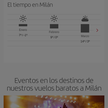
El tiempo en Milán
Enero
Febrero
7º
/
-1º
Marzo
9º
/
0º
14º
/
3º
Eventos en los destinos de
nuestros vuelos baratos a Milán