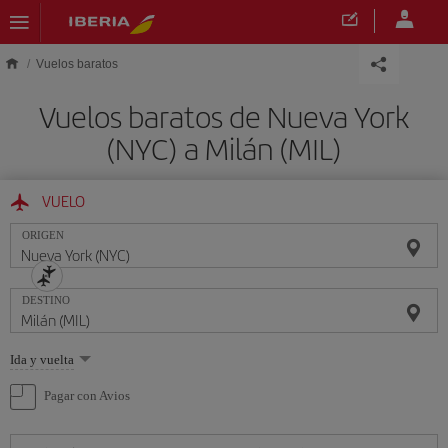
Saltar al contenido principal
Vuelos baratos
Vuelos baratos de Nueva York
(NYC) a Milán (MIL)
VUELO
ORIGEN
DESTINO
Seleccione
Ida y vuelta
una
opción
Pagar con Avios