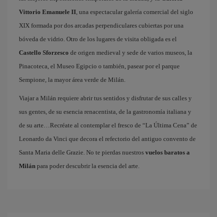
Vittorio Emanuele II
, una espectacular galería comercial del siglo
XIX formada por dos arcadas perpendiculares cubiertas por una
bóveda de vidrio. Otro de los lugares de visita obligada es el
Castello Sforzesco
de origen medieval y sede de varios museos, la
Pinacoteca, el Museo Egipcio o también, pasear por el parque
Sempione, la mayor área verde de Milán.
Viajar a Milán requiere abrir tus sentidos y disfrutar de sus calles y
sus gentes, de su esencia renacentista, de la gastronomía italiana y
de su arte…Recréate al contemplar el fresco de “La Última Cena” de
Leonardo da Vinci que decora el refectorio del antiguo convento de
Santa Maria delle Grazie. No te pierdas nuestros
vuelos baratos a
Milán
para poder descubrir la esencia del arte.