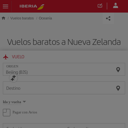
Saltar al contenido principal
Vuelos baratos
Oceanía
Vuelos baratos a Nueva Zelanda
VUELO
ORIGEN
Destino
Seleccione
Ida y vuelta
una
opción
Pagar con Avios