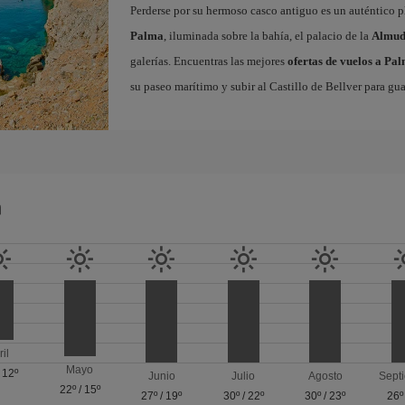
Perderse por su hermoso casco antiguo es un auténtico pl
Palma
, iluminada sobre la bahía, el palacio de la
Almud
galerías. Encuentras las mejores
ofertas de vuelos a Pa
su paseo marítimo y subir al Castillo de Bellver para gua
a
ril
Mayo
/
12º
Junio
Julio
Agosto
Sept
22º
/
15º
27º
/
19º
30º
/
22º
30º
/
23º
26º