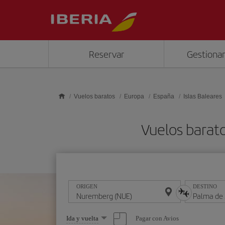
Saltar al contenido principal
Reservar
Gestionar
Vuelos baratos
Europa
España
Islas Baleares
Vuelos barat
ORIGEN
DESTINO
Seleccione
Pagar con Avios
Ida y vuelta