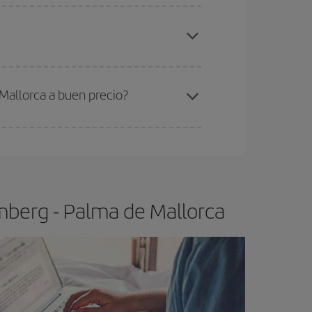
elo y de que las tarifas más baratas (turista)
uremberg-Palma de Mallorca-dest
.
ra el vuelo más barato.
Mallorca a buen precio?
ser flexible.
Lo normal es que
cuanto antes
 poco abiertos, podrás
elegir el precio más
mberg - Palma de Mallorca