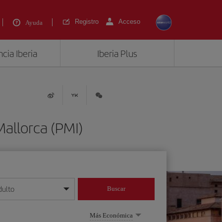
Registro
Acceso
Ayuda
cia Iberia
Iberia Plus
allorca (PMI)
dulto
Buscar
o día/mes/año
Más Económica