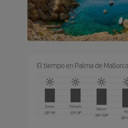
El tiempo en Palma de Mallorc
Enero
Febrero
Marzo
Ab
13º
/
9º
13º
/
8º
16º
/
10º
18º