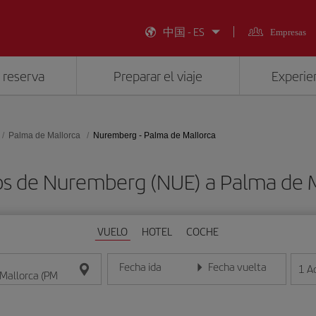
中国 - ES
Empresas
 reserva
Preparar el viaje
Experien
Palma de Mallorca
Nuremberg - Palma de Mallorca
os de Nuremberg (NUE) a Palma de M
VUELO
HOTEL
COCHE
Fecha ida
Fecha vuelta
1
A
Introduce la fecha en formato día/mes/año
Introduce la fecha en format