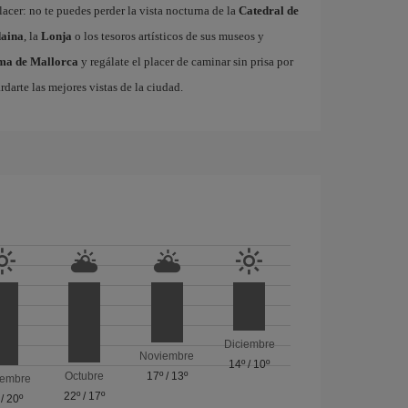
acer: no te puedes perder la vista nocturna de la
Catedral de
aina
, la
Lonja
o los tesoros artísticos de sus museos y
lma de Mallorca
y regálate el placer de caminar sin prisa por
rdarte las mejores vistas de la ciudad.
Diciembre
Noviembre
14º
/
10º
Octubre
17º
/
13º
iembre
22º
/
17º
/
20º