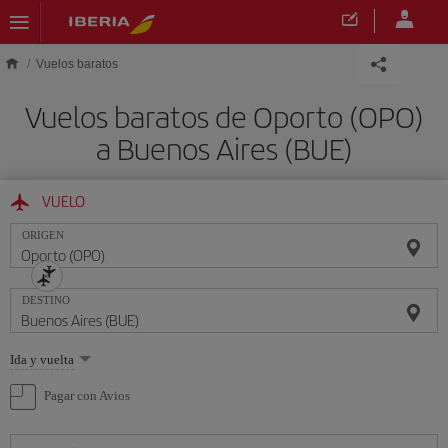
Saltar al contenido principal
Vuelos baratos
Vuelos baratos de Oporto (OPO)
a Buenos Aires (BUE)
VUELO
ORIGEN
DESTINO
Seleccione
Ida y vuelta
una
opción
Pagar con Avios