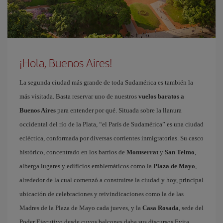
¡Hola, Buenos Aires!
La segunda ciudad más grande de toda Sudamérica es también la
más visitada. Basta reservar uno de nuestros
vuelos baratos a
Buenos Aires
para entender por qué. Situada sobre la llanura
occidental del río de la Plata, “el París de Sudamérica” es una ciudad
ecléctica, conformada por diversas corrientes inmigratorias. Su casco
histórico, concentrado en los barrios de
Montserrat
y
San Telmo
,
alberga lugares y edificios emblemáticos como la
Plaza de Mayo
,
alrededor de la cual comenzó a construirse la ciudad y hoy, principal
ubicación de celebraciones y reivindicaciones como la de las
Madres de la Plaza de Mayo cada jueves, y la
Casa Rosada
, sede del
Poder Ejecutivo desde cuyos balcones daba sus discursos Evita