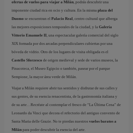
ofertas de vuelos para viajar a Milán
, podrás descubrir una
imponente ciudad rica en ocio y cultura. En la misma
plaza del
Duomo
se encuentran el
Palacio Real
, centro cultural que alberga
las mejores exposiciones temporales de la ciudad, y la
Galería
Vittorio Emanuele II
, una espectacular galería comercial del siglo
XIX formada por dos arcadas perpendiculares cubiertas por una
bóveda de vidrio. Otro de los lugares de visita obligada es el
Castello Sforzesco
de origen medieval y sede de varios museos, la
Pinacoteca, el Museo Egipcio o también, pasear por el parque
Sempione, la mayor área verde de Milán.
Viajar a Milán requiere abrir tus sentidos y disfrutar de sus calles y
sus gentes, de su esencia renacentista, de la gastronomía italiana y
de su arte…Recréate al contemplar el fresco de “La Última Cena” de
Leonardo da Vinci que decora el refectorio del antiguo convento de
Santa Maria delle Grazie. No te pierdas nuestros
vuelos baratos a
Milán
para poder descubrir la esencia del arte.