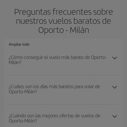
Preguntas frecuentes sobre
nuestros vuelos baratos de
Oporto - Milán
Ampliar todo
¿Cómo conseguir el vuelo más barato de Oporto-
Milán?
Podrás ahorrar en tu billete de avión de Oporto-Milán-dest y
conseguir el vuelo más barato si evitas temporadas altas,
¿Cuáles son los días más baratos para volar de
Oporto-Milán?
compras con antelación y puedes ser flexible con las fechas y
horarios de ida y vuelta.
Para saber qué días te saldrá más económico volar, solo tienes
que empezar una consulta en nuestro
buscador de vuelos
¿Cuándo son las mejores ofertas de vuelos de
Oporto-Milán?
baratos
. Dinos desde dónde vuelas, a dónde quieres ir y en qué
fechas habías pensado viajar. Te mostraremos los vuelos más