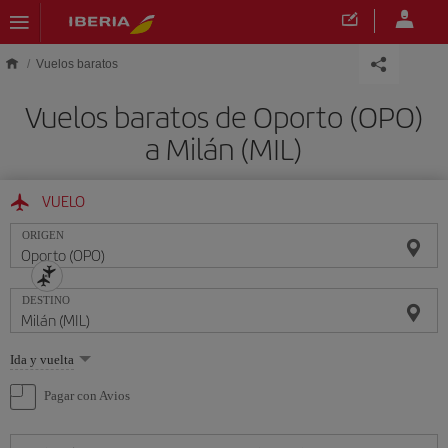
Saltar al contenido principal
Vuelos baratos
Vuelos baratos de Oporto (OPO)
a Milán (MIL)
VUELO
ORIGEN
DESTINO
Seleccione
Ida y vuelta
una
opción
Pagar con Avios