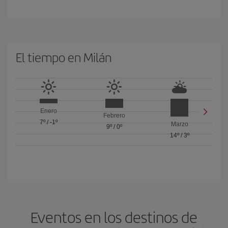
El tiempo en Milán
Enero
Febrero
7º
/
-1º
Marzo
9º
/
0º
14º
/
3º
Eventos en los destinos de