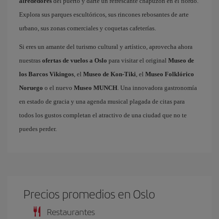
alrededores
del puerto y darte un refrescante chapuzón en el fiordo.
Explora sus parques escultóricos, sus rincones rebosantes de arte
urbano, sus zonas comerciales y coquetas cafeterías.
Si eres un amante del turismo cultural y artístico, aprovecha ahora
nuestras
ofertas de vuelos a Oslo
para visitar el original
Museo de
los Barcos Vikingos
, el
Museo de Kon-Tiki
, el
Museo Folklórico
Noruego
o el nuevo
Museo MUNCH
. Una innovadora gastronomía
en estado de gracia y una agenda musical plagada de citas para
todos los gustos completan el atractivo de una ciudad que no te
puedes perder.
Precios promedios en Oslo
Restaurantes