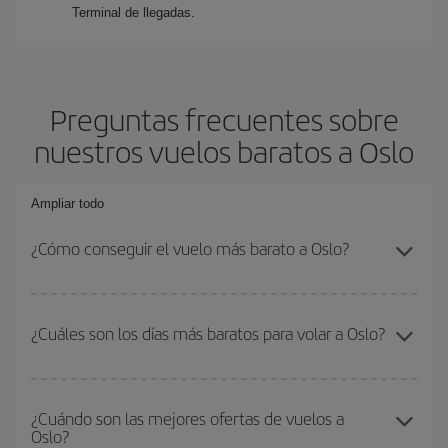
Terminal de llegadas.
Preguntas frecuentes sobre
nuestros vuelos baratos a Oslo
Ampliar todo
¿Cómo conseguir el vuelo más barato a Oslo?
Podrás ahorrar en tu billete de avión y conseguir el vuelo más
barato si evitas temporadas altas, compras con antelación y
¿Cuáles son los días más baratos para volar a Oslo?
puedes ser flexible con las fechas y horarios de ida y vuelta.
Además, si no tienes decidido un destino concreto para tu viaje,
Para saber qué días te saldrá más económico volar, solo tienes
mira nuestras ofertas y déjate inspirar: seguro que encuentras el
que empezar una consulta en nuestro
buscador de vuelos
vuelo más barato.
¿Cuándo son las mejores ofertas de vuelos a
Oslo?
baratos
. Dinos desde dónde vuelas, a dónde quieres ir y en qué