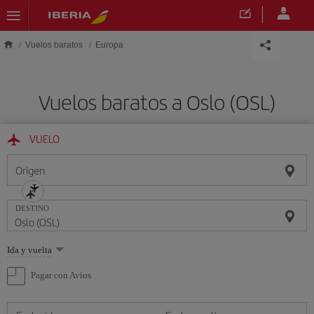
Saltar al contenido principal
Vuelos baratos
Europa
Vuelos baratos a Oslo (OSL)
VUELO
Origen
DESTINO
Seleccione
Ida y vuelta
una
opción
Pagar con Avios