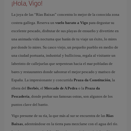
¡Hola, Vigo!
La joya de las “Rías Baixas” concentra lo mejor de la conocida zona
costera gallega. Reserva un
vuelo barato a Vigo
para degustar su
excelente pescado, disfrutar de sus playas de ensueño y divertirte en
una animada vida nocturna que harán de tu viaje un éxito, lo mires
por donde lo mires. Su casco viejo, un pequeño pueblo en medio de
una ciudad portuaria, industrial y bulliciosa, regala al visitante un
laberinto de callejuelas que serpentean hacia el mar pobladas de
bares y restaurantes donde saborear el mejor pescado y marisco de
España. La impresionante y concurrida
Praza da Constitución
, la
ribera del
Berbés
, el
Mercado de A Pedra
o la
Praza da
Pescadería
, donde probar sus famosas ostras, son algunos de los
puntos clave del barrio.
Vigo presume de su ría, la que más al sur se encuentra de las
Rías
Baixas
, adentrándose en la tierra para mezclarse con el agua del río.