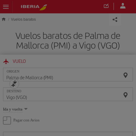
Saltar al contenido principal
Vuelos baratos
Vuelos baratos de Palma de
Mallorca (PMI) a Vigo (VGO)
VUELO
ORIGEN
DESTINO
Seleccione
Ida y vuelta
una
opción
Pagar con Avios