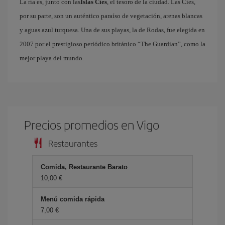
La ría es, junto con las
Islas Cíes
, el tesoro de la ciudad. Las Cíes,
por su parte, son un auténtico paraíso de vegetación, arenas blancas
y aguas azul turquesa. Una de sus playas, la de Rodas, fue elegida en
2007 por el prestigioso periódico británico “The Guardian”, como la
mejor playa del mundo.
Precios promedios en Vigo
Restaurantes
Comida, Restaurante Barato
10,00 €
Menú comida rápida
7,00 €