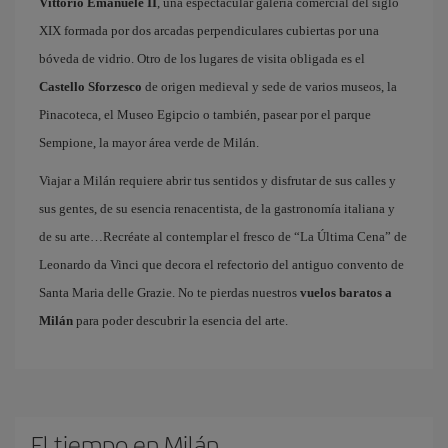
Vittorio Emanuele II
, una espectacular galería comercial del siglo
XIX formada por dos arcadas perpendiculares cubiertas por una
bóveda de vidrio. Otro de los lugares de visita obligada es el
Castello Sforzesco
de origen medieval y sede de varios museos, la
Pinacoteca, el Museo Egipcio o también, pasear por el parque
Sempione, la mayor área verde de Milán.
Viajar a Milán requiere abrir tus sentidos y disfrutar de sus calles y
sus gentes, de su esencia renacentista, de la gastronomía italiana y
de su arte…Recréate al contemplar el fresco de “La Última Cena” de
Leonardo da Vinci que decora el refectorio del antiguo convento de
Santa Maria delle Grazie. No te pierdas nuestros
vuelos baratos a
Milán
para poder descubrir la esencia del arte.
El tiempo en Milán