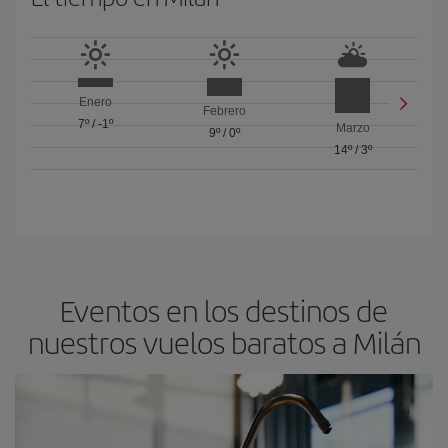
Enero
Febrero
7º
/
-1º
Marzo
9º
/
0º
14º
/
3º
Eventos en los destinos de
nuestros vuelos baratos a Milán