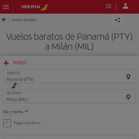
Saltar al contenido principal
Vuelos baratos
Vuelos baratos de Panamá (PTY)
a Milán (MIL)
VUELO
ORIGEN
DESTINO
Seleccione
Ida y vuelta
una
opción
Pagar con Avios