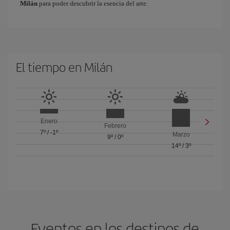
Milán
para poder descubrir la esencia del arte.
El tiempo en Milán
Enero
Febrero
7º
/
-1º
Marzo
9º
/
0º
14º
/
3º
Eventos en los destinos de