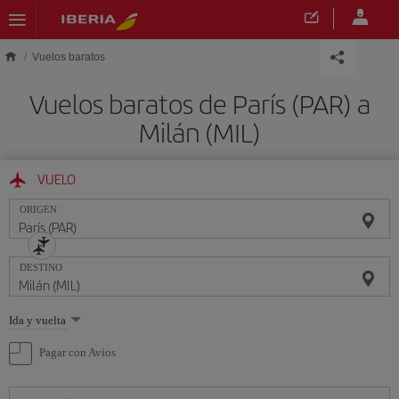
Saltar al contenido principal
Vuelos baratos
Vuelos baratos de París (PAR) a
Milán (MIL)
VUELO
ORIGEN
DESTINO
Seleccione
Ida y vuelta
una
opción
Pagar con Avios