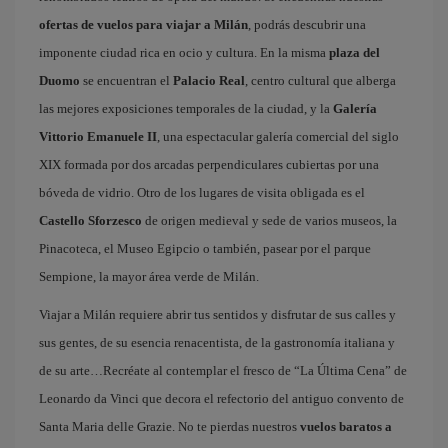
ofertas de vuelos para viajar a Milán
, podrás descubrir una
imponente ciudad rica en ocio y cultura. En la misma
plaza del
Duomo
se encuentran el
Palacio Real
, centro cultural que alberga
las mejores exposiciones temporales de la ciudad, y la
Galería
Vittorio Emanuele II
, una espectacular galería comercial del siglo
XIX formada por dos arcadas perpendiculares cubiertas por una
bóveda de vidrio. Otro de los lugares de visita obligada es el
Castello Sforzesco
de origen medieval y sede de varios museos, la
Pinacoteca, el Museo Egipcio o también, pasear por el parque
Sempione, la mayor área verde de Milán.
Viajar a Milán requiere abrir tus sentidos y disfrutar de sus calles y
sus gentes, de su esencia renacentista, de la gastronomía italiana y
de su arte…Recréate al contemplar el fresco de “La Última Cena” de
Leonardo da Vinci que decora el refectorio del antiguo convento de
Santa Maria delle Grazie. No te pierdas nuestros
vuelos baratos a