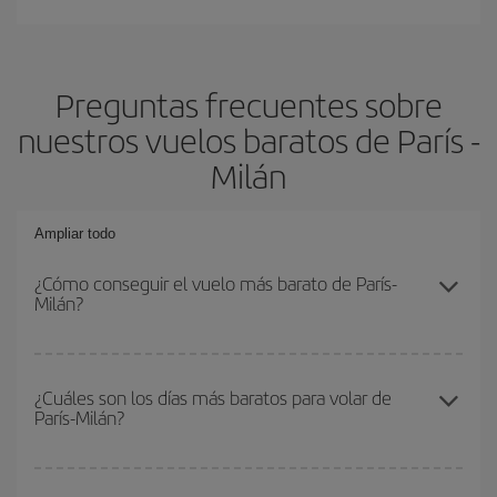
Preguntas frecuentes sobre
nuestros vuelos baratos de París -
Milán
Ampliar todo
¿Cómo conseguir el vuelo más barato de París-
Milán?
Podrás ahorrar en tu billete de avión de París-Milán-dest y
conseguir el vuelo más barato si evitas temporadas altas,
¿Cuáles son los días más baratos para volar de
París-Milán?
compras con antelación y puedes ser flexible con las fechas y
horarios de ida y vuelta.
Para saber qué días te saldrá más económico volar, solo tienes