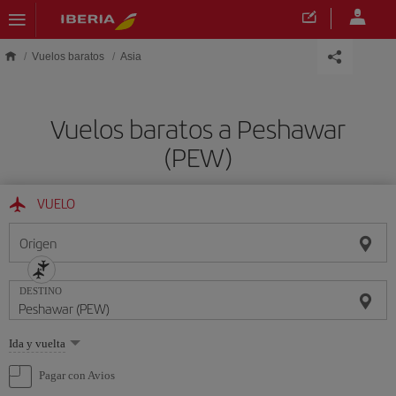
Saltar al contenido principal
Vuelos baratos
Asia
Vuelos baratos a Peshawar
(PEW)
VUELO
Origen
DESTINO
Seleccione
Ida y vuelta
una
opción
Pagar con Avios