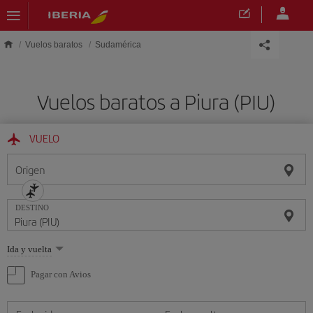
Saltar al contenido principal
Vuelos baratos
Sudamérica
Vuelos baratos a Piura (PIU)
VUELO
Origen
DESTINO
Seleccione
Ida y vuelta
una
opción
Pagar con Avios