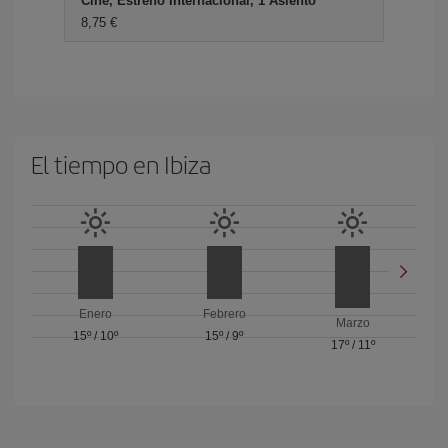
Cine, Estreno Internacional, 1 Asiento
8,75 €
El tiempo en Ibiza
Enero
Febrero
Marzo
15º
/
10º
15º
/
9º
17º
/
11º