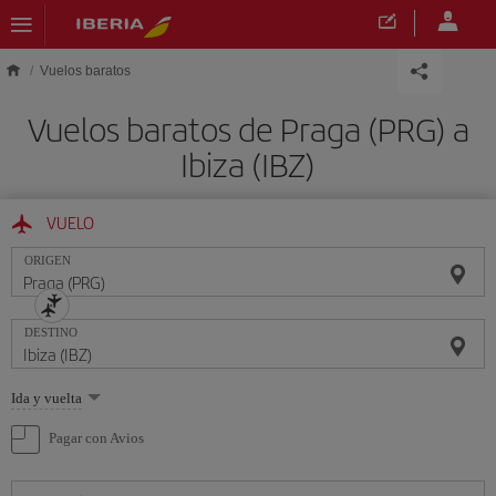
Saltar al contenido principal
Vuelos baratos
Vuelos baratos de Praga (PRG) a
Ibiza (IBZ)
VUELO
ORIGEN
DESTINO
Seleccione
Ida y vuelta
una
opción
Pagar con Avios