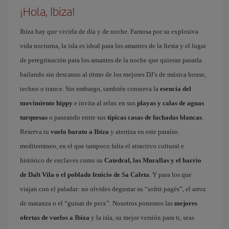
¡Hola, Ibiza!
Ibiza hay que vivirla de día y de noche. Famosa por su explosiva
vida nocturna, la isla es ideal para los amantes de la fiesta y el lugar
de peregrinación para los amantes de la noche que quieran pasarla
bailando sin descanso al ritmo de los mejores DJ’s de música house,
techno o trance. Sin embargo, también conserva la
esencia del
movimiento hippy
e invita al relax en sus
playas y calas de aguas
turquesas
o paseando entre sus
típicas casas de fachadas blancas
.
Reserva tu
vuelo barato a Ibiza
y aterriza en este paraíso
mediterráneo, en el que tampoco falta el atractivo cultural e
histórico de enclaves como su
Catedral, las Murallas y el barrio
de Dalt Vila o el poblado fenicio de Sa Caleta
. Y para los que
viajan con el paladar: no olvides degustar su “sofrit pagés”, el arroz
de matanza o el “guisat de peix”. Nosotros ponemos las
mejores
ofertas de vuelos a Ibiza
y la isla, su mejor versión para ti, seas