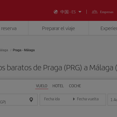
中国 - ES
Empresas
 reserva
Preparar el viaje
Experien
álaga
Praga - Málaga
os baratos de Praga (PRG) a Málaga 
VUELO
HOTEL
COCHE
Fecha ida
Fecha vuelta
1
A
Introduce la fecha en formato día/mes/año
Introduce la fecha en format