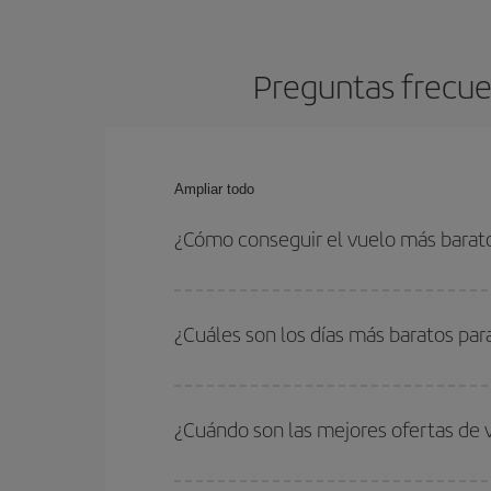
Preguntas frecue
Ampliar todo
¿Cómo conseguir el vuelo más barat
Podrás ahorrar en tu billete de avión de Praga-Má
fechas y horarios de ida y vuelta.
¿Cuáles son los días más baratos par
Para saber qué días te saldrá más económico vol
quieres ir y en qué fechas habías pensado viajar
¿Cuándo son las mejores ofertas de
para que puedas encontrar la mejor oferta. Ademá
más en el precio de tu billete.