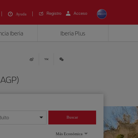
Registro
Acceso
Ayuda
cia Iberia
Iberia Plus
(AGP)
dulto
Buscar
o día/mes/año
Más Económica