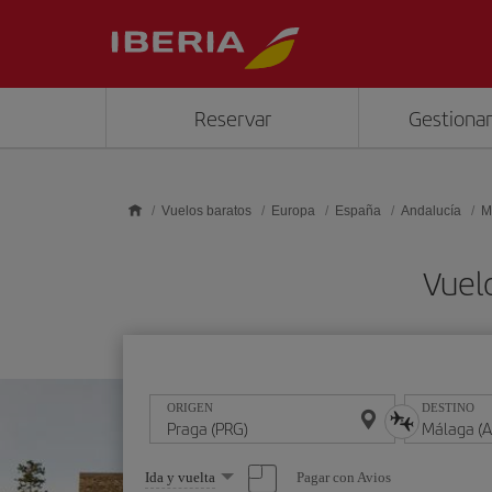
Saltar al contenido principal
Reservar
Gestionar
Vuelos baratos
Europa
España
Andalucía
M
Vuel
ORIGEN
DESTINO
Seleccione
Pagar con Avios
Ida y vuelta