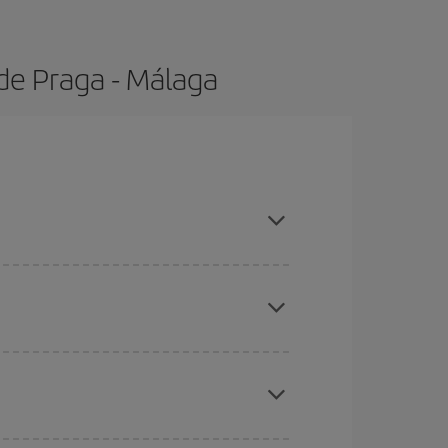
de Praga - Málaga
s con antelación y puedes ser flexible con las
ratos
. Dinos desde dónde vuelas, a dónde
ra días cercanos
, tanto de ida como de vuelta,
gunos
horarios
puede que te hagan ahorrar aún