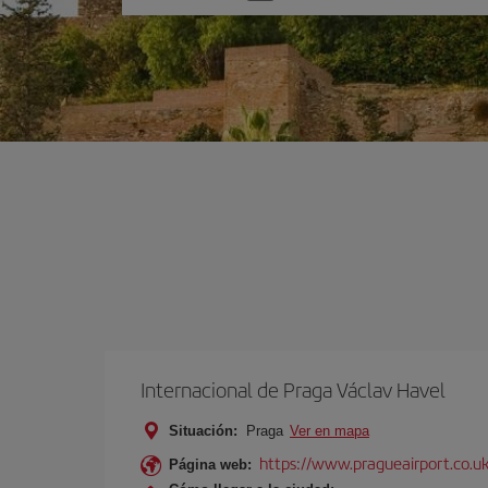
una
opción
Internacional de Praga Václav Havel
Situación:
Praga
Ver en mapa
https://www.pragueairport.co.uk
Página web: