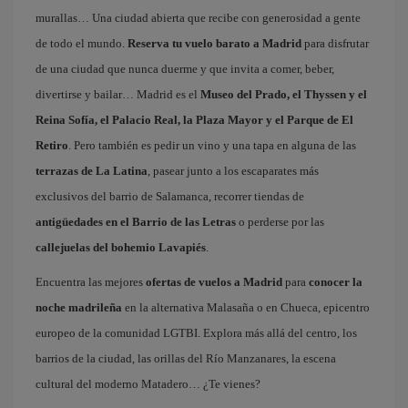
murallas… Una ciudad abierta que recibe con generosidad a gente
de todo el mundo.
Reserva tu vuelo barato a Madrid
para disfrutar
de una ciudad que nunca duerme y que invita a comer, beber,
divertirse y bailar… Madrid es el
Museo del Prado, el Thyssen y el
Reina Sofía, el Palacio Real, la Plaza Mayor y el Parque de El
Retiro
. Pero también es pedir un vino y una tapa en alguna de las
terrazas de La Latina
, pasear junto a los escaparates más
exclusivos del barrio de Salamanca, recorrer tiendas de
antigüedades en el Barrio de las Letras
o perderse por las
callejuelas del bohemio Lavapiés
.
Encuentra las mejores
ofertas de vuelos a Madrid
para
conocer la
noche madrileña
en la alternativa Malasaña o en Chueca, epicentro
europeo de la comunidad LGTBI. Explora más allá del centro, los
barrios de la ciudad, las orillas del Río Manzanares, la escena
cultural del moderno Matadero… ¿Te vienes?