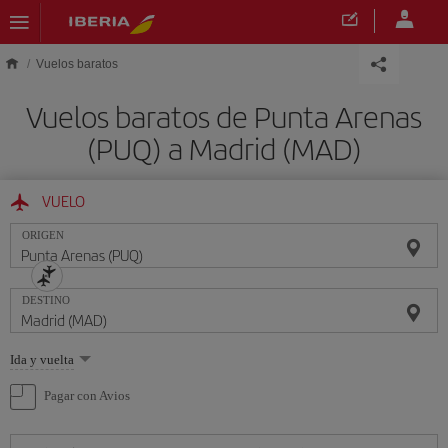
Saltar al contenido principal
Vuelos baratos
Vuelos baratos de Punta Arenas
(PUQ) a Madrid (MAD)
VUELO
ORIGEN
DESTINO
Seleccione
Ida y vuelta
una
opción
Pagar con Avios