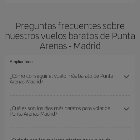
Preguntas frecuentes sobre
nuestros vuelos baratos de Punta
Arenas - Madrid
Ampliar todo
¿Cómo conseguir el vuelo más barato de Punta
Arenas-Madrid?
Podrás ahorrar en tu billete de avión de Punta Arenas-Madrid-dest
y conseguir el vuelo más barato si evitas temporadas altas,
¿Cuáles son los días más baratos para volar de
Punta Arenas-Madrid?
compras con antelación y puedes ser flexible con las fechas y
horarios de ida y vuelta.
Para saber qué días te saldrá más económico volar, solo tienes
que empezar una consulta en nuestro
buscador de vuelos