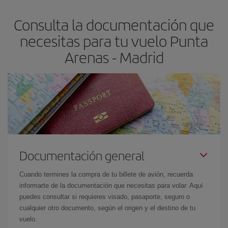
flexible.
Lo normal es que
cuanto antes
reserves tus billetes de
Consulta la documentación que
avión más baratos te saldrán. Además, si buscas los vuelos con
las fechas y los horarios del viaje un poco abiertos, podrás
elegir
necesitas para tu vuelo Punta
el precio más barato.
Arenas - Madrid
Documentación general
Cuando termines la compra de tu billete de avión, recuerda
informarte de la documentación que necesitas para volar. Aquí
puedes consultar si requieres visado, pasaporte, seguro o
cualquier otro documento, según el origen y el destino de tu
vuelo.