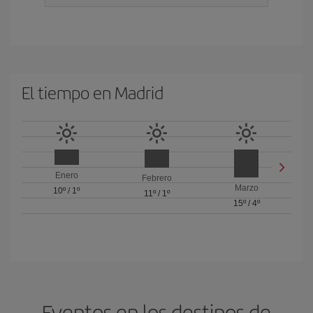
El tiempo en Madrid
Enero
Febrero
Marzo
10º
/
1º
11º
/
1º
15º
/
4º
Eventos en los destinos de