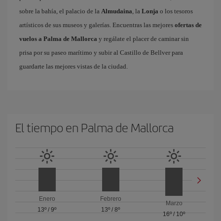
sobre la bahía, el palacio de la
Almudaina
, la
Lonja
o los tesoros
artísticos de sus museos y galerías. Encuentras las mejores
ofertas de
vuelos a Palma de Mallorca
y regálate el placer de caminar sin
prisa por su paseo marítimo y subir al Castillo de Bellver para
guardarte las mejores vistas de la ciudad.
El tiempo en Palma de Mallorca
Enero
Febrero
Marzo
13º
/
9º
13º
/
8º
16º
/
10º