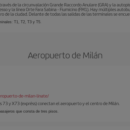
ravés de la circunvalación Grande Raccordo Anulare (GRA) y la autopist
esso y la línea Orte Fara Sabina - Fiumicino (FM1). Hay múltiples autobu
ro de la ciudad. Delante de todas las salidas de las terminales se encue
inales: T1, T2, T3 y T5.
Aeropuerto de Milán
ropuerto-de-milan-linate/
 73 y X73 (expréss) conectan el aeropuerto y el centro de Milán.
pasajeros que consta de tres pisos.