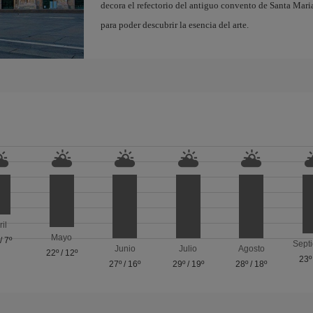
decora el refectorio del antiguo convento de Santa Maria
para poder descubrir la esencia del arte.
ril
Mayo
/
7º
Sept
Junio
Julio
Agosto
22º
/
12º
23º
27º
/
16º
29º
/
19º
28º
/
18º