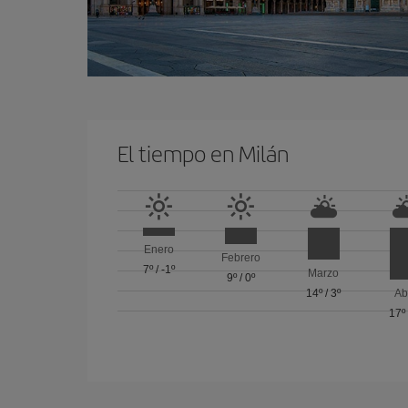
El tiempo en Milán
Enero
Febrero
7º
/
-1º
Marzo
9º
/
0º
14º
/
3º
Ab
17º