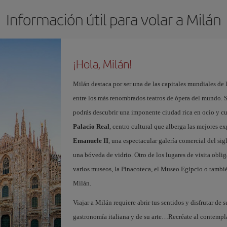
Información útil para volar a Milán
¡Hola, Milán!
Milán destaca por ser una de las capitales mundiales de 
entre los más renombrados teatros de ópera del mundo. S
podrás descubrir una imponente ciudad rica en ocio y c
Palacio Real
, centro cultural que alberga las mejores e
Emanuele II
, una espectacular galería comercial del si
una bóveda de vidrio. Otro de los lugares de visita oblig
varios museos, la Pinacoteca, el Museo Egipcio o tambié
Milán.
Viajar a Milán requiere abrir tus sentidos y disfrutar de s
gastronomía italiana y de su arte…Recréate al contempl