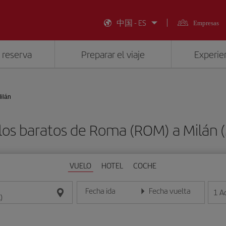
中国 - ES
Empresas
 reserva
Preparar el viaje
Experien
ilán
los baratos de Roma (ROM) a Milán (
VUELO
HOTEL
COCHE
Fecha ida
Fecha vuelta
1
A
Introduce la fecha en formato día/mes/año
Introduce la fecha en format