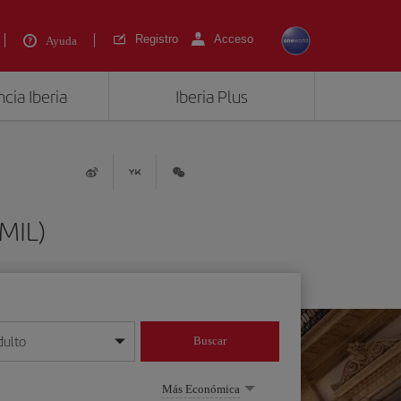
Registro
Acceso
Ayuda
cia Iberia
Iberia Plus
MIL)
dulto
Buscar
o día/mes/año
Más Económica