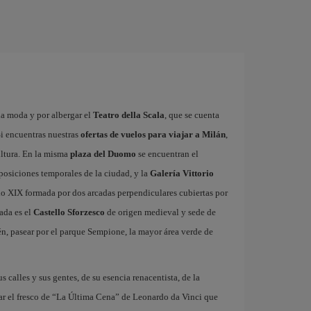
la moda y por albergar el
Teatro della Scala
, que se cuenta
i encuentras nuestras
ofertas de vuelos para viajar a Milán
,
ultura. En la misma
plaza del Duomo
se encuentran el
xposiciones temporales de la ciudad, y la
Galería Vittorio
glo XIX formada por dos arcadas perpendiculares cubiertas por
ada es el
Castello Sforzesco
de origen medieval y sede de
n, pasear por el parque Sempione, la mayor área verde de
us calles y sus gentes, de su esencia renacentista, de la
ar el fresco de “La Última Cena” de Leonardo da Vinci que