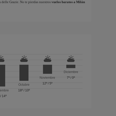
 delle Grazie. No te pierdas nuestros
vuelos baratos a Milán
Diciembre
Noviembre
7º
/
0º
12º
/
5º
Octubre
iembre
18º
/
10º
/
14º