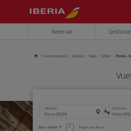
Saltar al contenido principal
Reservar
Gestionar
Vuelos baratos
Europa
Italia
Milán
Roma - M
Vue
ORIGEN
DESTINO
Seleccione
Pagar con Avios
Ida y vuelta