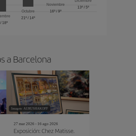
Diciembre
Noviembre
13º
/
5º
Octubre
16º
/
9º
iembre
21º
/
14º
/
18º
os a Barcelona
Imagen: AURUSHAKOFF
27 mar 2026 - 16 ago 2026
Exposición: Chez Matisse.