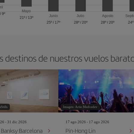
ril
Mayo
/
9º
Junio
Julio
Agosto
Sept
21º
/
13º
25º
/
17º
28º
/
20º
28º
/
20º
24º
s destinos de nuestros vuelos barat
Stills
Imagen: Artie Medvedev
26 - 31 dic 2026
17 ago 2026 - 17 ago 2026
Banksy Barcelona
Pin‐Hong Lin