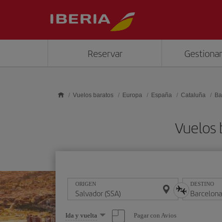
Saltar al contenido principal
Reservar
Gestionar
Vuelos baratos
Europa
España
Cataluña
Ba
Vuelos 
ORIGEN
DESTINO
Seleccione
Pagar con Avios
Ida y vuelta