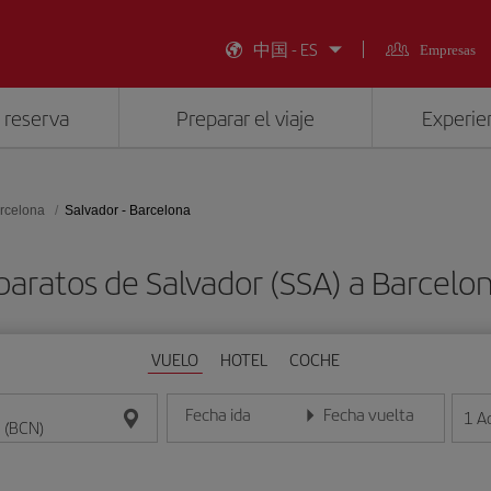
中国 - ES
Empresas
 reserva
Preparar el viaje
Experien
rcelona
Salvador - Barcelona
baratos de Salvador (SSA) a Barcelo
VUELO
HOTEL
COCHE
Fecha ida
Fecha vuelta
1
A
Introduce la fecha en formato día/mes/año
Introduce la fecha en format