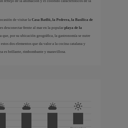
 un reflejo de la animación y el colorido característicos de la
ocasión de visitar la
Casa Batlló, la Pedrera, la Basílica de
es desconectar frente al mar en la popular
playa de la
ta que, por su ubicación geográfica, la gastronomía se nutre
 estos dos elementos que da valor a la cocina catalana y
na es brillante, rimbombante y maravillosa.