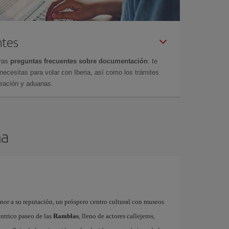
ntes
tras
preguntas frecuentes sobre documentación
: te
cesitas para volar con Iberia, así como los trámites
gración y aduanas.
na
onor a su reputación, un próspero centro cultural con museos
éntrico paseo de las
Ramblas
, lleno de actores callejeros,