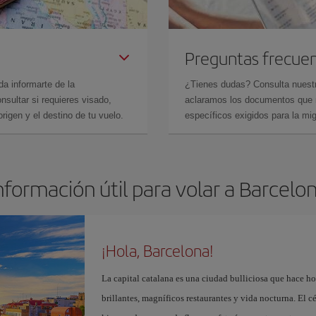
Preguntas frecue
da informarte de la
¿Tienes dudas? Consulta nues
sultar si requieres visado,
aclaramos los documentos que ne
rigen y el destino de tu vuelo.
específicos exigidos para la mi
nformación útil para volar a Barcelo
¡Hola, Barcelona!
La capital catalana es una ciudad bulliciosa que hace h
brillantes, magníficos restaurantes y vida nocturna. El c