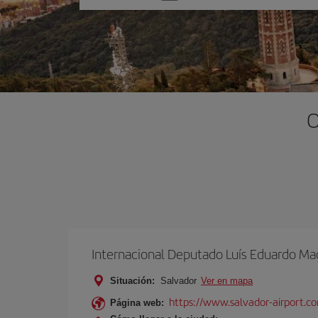
una
opción
O
Internacional Deputado Luís Eduardo Ma
Situación:
Salvador
Ver en mapa
https://www.salvador-airport.co
Página web: