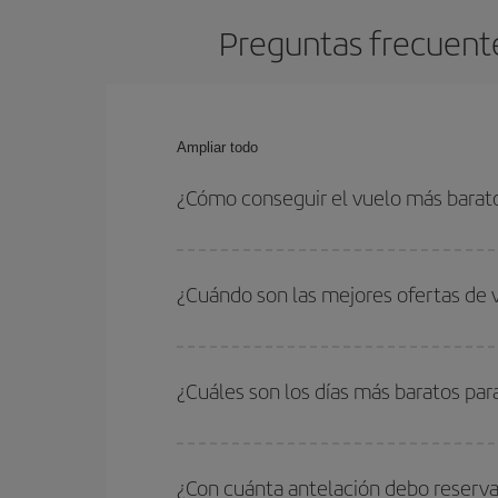
Preguntas frecuente
Ampliar todo
¿Cómo conseguir el vuelo más barat
Podrás ahorrar en tu billete de avión de Salvador
las fechas y horarios de ida y vuelta.
¿Cuándo son las mejores ofertas de 
Puedes conseguir los vuelos más baratos viajan
periodos de vacaciones escolares son temporada
¿Cuáles son los días más baratos par
precios encontrarás.
Para saber qué días te saldrá más económico vol
quieres ir y en qué fechas habías pensado viajar
¿Con cuánta antelación debo reserva