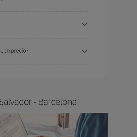
gunos
horarios
puede que te hagan ahorrar aún
elo y de que las tarifas más baratas (turista)
lvador-Barcelona-dest
.
ra el vuelo más barato.
buen precio?
ser flexible.
Lo normal es que
cuanto antes
 poco abiertos, podrás
elegir el precio más
Salvador - Barcelona