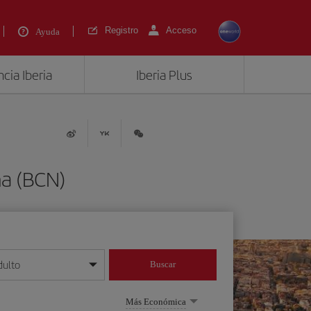
Registro
Acceso
Ayuda
cia Iberia
Iberia Plus
na (BCN)
dulto
Buscar
o día/mes/año
Más Económica