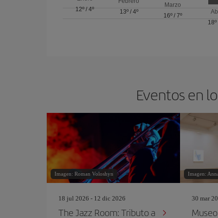
Febrero
Marzo
12º
/
4º
13º
/
4º
Ab
16º
/
7º
18º
Eventos en lo
Imagen: Roman Voloshyn
Imagen: Anna
18 jul 2026 - 12 dic 2026
30 mar 20
The Jazz Room: Tributo a
Museo 